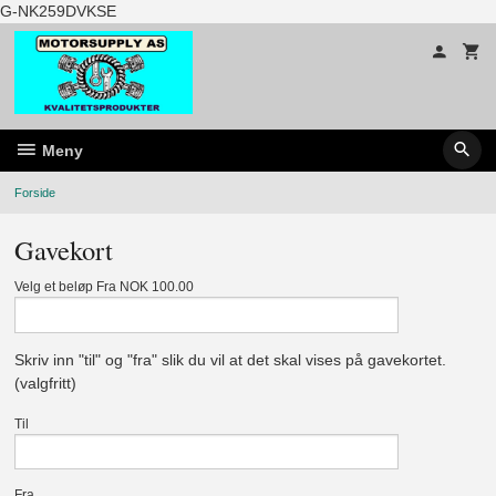
Gå
G-NK259DVKSE
til
innholdet
Meny
Forside
Gavekort
Velg et beløp Fra NOK 100.00
Skriv inn "til" og "fra" slik du vil at det skal vises på gavekortet.
(valgfritt)
Til
Fra