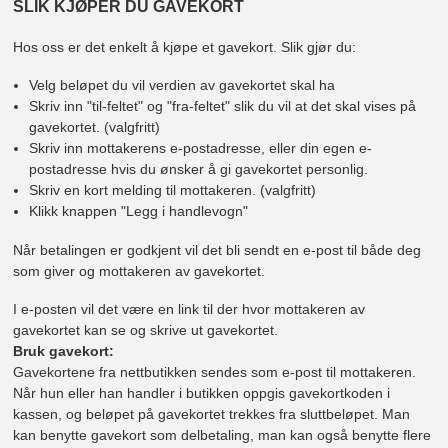
SLIK KJØPER DU GAVEKORT
Hos oss er det enkelt å kjøpe et gavekort. Slik gjør du:
Velg beløpet du vil verdien av gavekortet skal ha
Skriv inn "til-feltet" og "fra-feltet" slik du vil at det skal vises på
gavekortet. (valgfritt)
Skriv inn mottakerens e-postadresse, eller din egen e-
postadresse hvis du ønsker å gi gavekortet personlig.
Skriv en kort melding til mottakeren. (valgfritt)
Klikk knappen "Legg i handlevogn"
Når betalingen er godkjent vil det bli sendt en e-post til både deg
som giver og mottakeren av gavekortet.
I e-posten vil det være en link til der hvor mottakeren av
gavekortet kan se og skrive ut gavekortet.
Bruk gavekort:
Gavekortene fra nettbutikken sendes som e-post til mottakeren.
Når hun eller han handler i butikken oppgis gavekortkoden i
kassen, og beløpet på gavekortet trekkes fra sluttbeløpet. Man
kan benytte gavekort som delbetaling, man kan også benytte flere