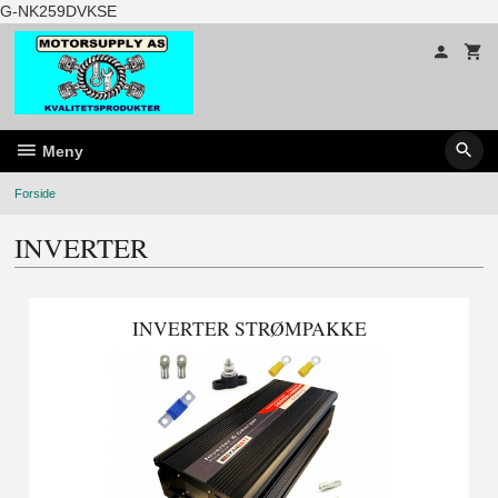
Gå
G-NK259DVKSE
til
innholdet
Meny
Forside
INVERTER
INVERTER STRØMPAKKE