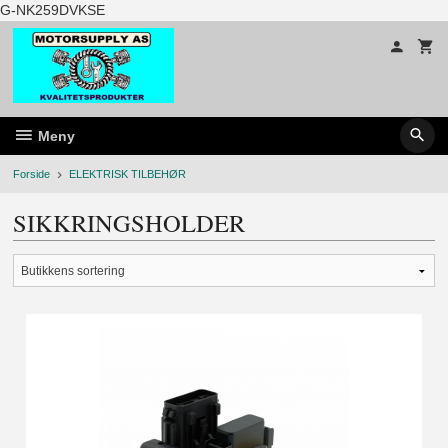
Gå
G-NK259DVKSE
til
innholdet
Meny
Forside
ELEKTRISK TILBEHØR
SIKKRINGSHOLDER