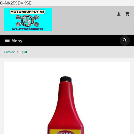
Gå
G-NK259DVKSE
til
innholdet
Meny
Forside
QMI