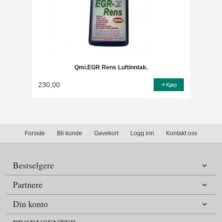
Qmi.EGR Rens Luftinntak.
230,00
Kjøp
Forside
Bli kunde
Gavekort
Logg inn
Kontakt oss
Bestselgere
Partnere
Din konto