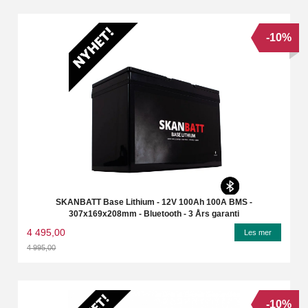
-10%
SKANBATT Base Lithium - 12V 100Ah 100A BMS -
307x169x208mm - Bluetooth - 3 Års garanti
4 495,00
Les mer
4 995,00
Rabatt
-10%