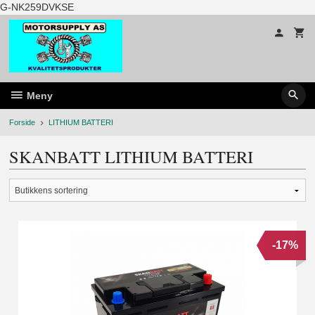
Gå
G-NK259DVKSE
til
innholdet
Meny
Forside
LITHIUM BATTERI
SKANBATT LITHIUM BATTERI
-17%