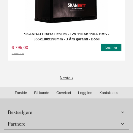
SKANBATT Base Lithium - 12V 150Ah 150A BMS -
355x180x190mm - 3 Års garanti - Bobil
6 795,00
Les mer
7 995,00
Rabatt
Neste ›
Forside
Bli kunde
Gavekort
Logg inn
Kontakt oss
Bestselgere
Partnere