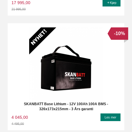
17 995,00
Kjøp
21 995,00
Rabatt
-10%
SKANBATT Base Lithium - 12V 100Ah 100A BMS -
326x173x215mm - 3 Års garanti
4 045,00
Les mer
4 495,00
Rabatt