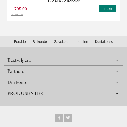
12V 40A - 2 Kanaler
1 795,00
Kjøp
2 295,00
Rabatt
Forside
Bli kunde
Gavekort
Logg inn
Kontakt oss
Bestselgere
Partnere
Din konto
PRODUSENTER