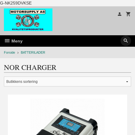
Gå
G-NK259DVKSE
til
innholdet
Meny
Forside
BATTERILADER
NOR CHARGER