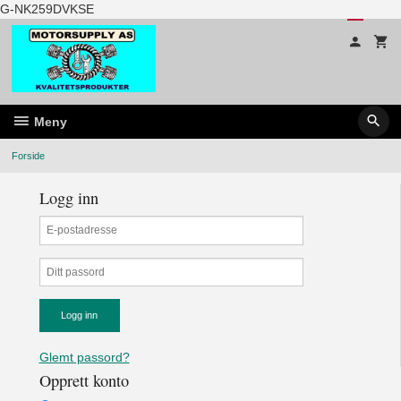
Gå
G-NK259DVKSE
til
innholdet
Meny
Forside
Logg inn
Glemt passord?
Opprett konto