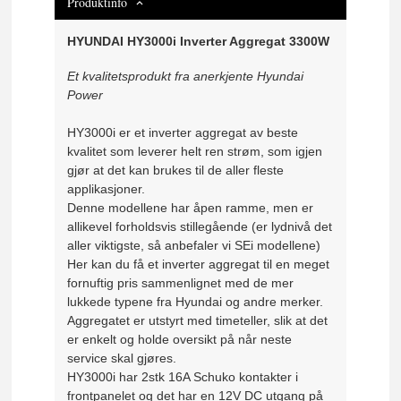
Produktinfo
HYUNDAI HY3000i Inverter Aggregat 3300W
Et kvalitetsprodukt fra anerkjente Hyundai
Power
HY3000i er et inverter aggregat av beste
kvalitet som leverer helt ren strøm, som igjen
gjør at det kan brukes til de aller fleste
applikasjoner.
Denne modellene har åpen ramme, men er
allikevel forholdsvis stillegående (er lydnivå det
aller viktigste, så anbefaler vi SEi modellene)
Her kan du få et inverter aggregat til en meget
fornuftig pris sammenlignet med de mer
lukkede typene fra Hyundai og andre merker.
Aggregatet er utstyrt med timeteller, slik at det
er enkelt og holde oversikt på når neste
service skal gjøres.
HY3000i har 2stk 16A Schuko kontakter i
frontpanelet og det har en 12V DC utgang på