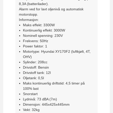
8,3A (batterilader).
Alarm ved for lavt oljenivå og automatisk
motorstopp.
Informasjon:
Maks effekt: 3300W
Kontinuerlig effekt: 3000W
Nominell spenning: 230V
Frekvens: 50Hz
Power faktor: 1
Motortype: Hyundai XY170F2 (luftkjølt, 4T,
OHV)
Sylinder: 208cc
Drivstoff: Bensin
Drivstoff tank: 12l
Oljetank: 0,5l
Maks kontinuerlig driftstid: 4,5 timer på
100% last
Snorstart
Lydnivå: 73 dBA (7m)
Dimensjon: 445x425x445mm
Vekt: 32kg