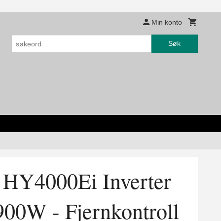
Min konto
Søk
Y4000Ei Inverter
900W - Fjernkontroll