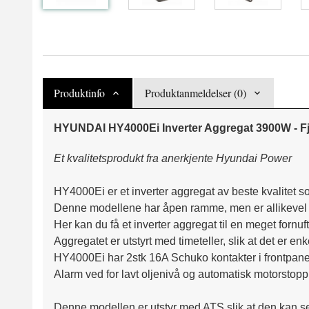
Produktinfo
Produktanmeldelser (0)
HYUNDAI HY4000Ei Inverter Aggregat 3900W - Fj
Et kvalitetsprodukt fra anerkjente Hyundai Power
HY4000Ei er et inverter aggregat av beste kvalitet som
Denne modellene har åpen ramme, men er allikevel for
Her kan du få et inverter aggregat til en meget for
Aggregatet er utstyrt med timeteller, slik at det er en
HY4000Ei har 2stk 16A Schuko kontakter i frontpanel
Alarm ved for lavt oljenivå og automatisk motorstopp
Denne modellen er utstyr med ATS slik at den kan set