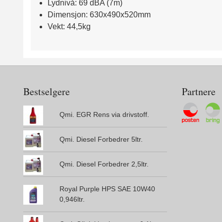
Lydnivå: 69 dBA (7m)
Dimensjon: 630x490x520mm
Vekt: 44,5kg
Bestselgere
Partnere
Qmi. EGR Rens via drivstoff.
Qmi. Diesel Forbedrer 5ltr.
Qmi. Diesel Forbedrer 2,5ltr.
Royal Purple HPS SAE 10W40
0,946ltr.