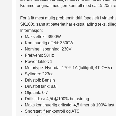
Kommer original med fjernkontroll med ca 15-20m re
For å få mest mulig problemfri drift (spesielt i vinterh
SK100), samt at batteriet har ekstra lading (eks. til
Informasjon:
Maks effekt: 3900W
Kontinuerlig effekt: 3500W
Nominell spenning: 230V
Frekvens: 50Hz
Power faktor: 1
Motortype: Hyundai 170F-1A (luftkjølt, 4T, OHV)
Sylinder: 223cc
Drivstoff: Bensin
Drivstoff tank: 8,8l
Oljetank: 0,7
Driftstid: ca 4,5t @100% belastning
Maks kontinuerlig driftstid: 4,5 timer på 100% last
Snorstart, fjernkontroll og ATS