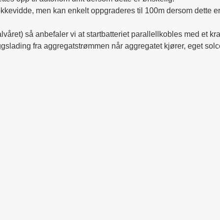
kkevidde, men kan enkelt oppgraderes til 100m dersom dette er
alvåret) så anbefaler vi at startbatteriet parallellkobles med et k
leggslading fra aggregatstrømmen når aggregatet kjører, eget sol