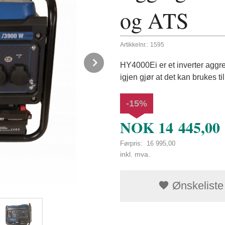
og ATS
Artikkelnr.:
1595
Next
HY4000Ei er et inverter aggre
igjen gjør at det kan brukes til
-15%
NOK
14 445,00
Førpris:
16 995,00
Rabatt
inkl. mva.
Ønskeliste