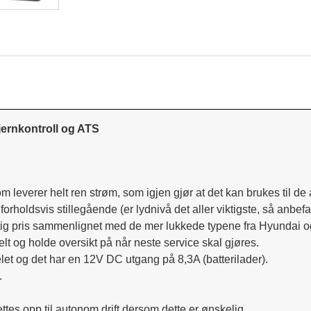
ernkontroll og ATS
 leverer helt ren strøm, som igjen gjør at det kan brukes til de a
holdsvis stillegående (er lydnivå det aller viktigste, så anbef
nuftig pris sammenlignet med de mer lukkede typene fra Hyundai 
kelt og holde oversikt på når neste service skal gjøres.
et og det har en 12V DC utgang på 8,3A (batterilader).
.
tes opp til autonom drift dersom dette er ønskelig.