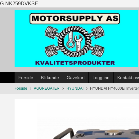
Gå
G-NK259DVKSE
til
innholdet
Forside
Bli kunde
Gavekort
Logg inn
Kontakt os
Forside
AGGREGATER
HYUNDAI
HYUNDAI HY4000Ei Inverter 