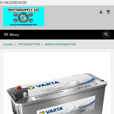
Gå
G-NK259DVKSE
til
innholdet
Meny
Forside
FRITIDSBATTERI
VARTA FRITIDSBATTERI