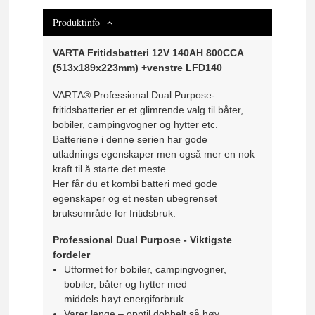
Produktinfo
VARTA Fritidsbatteri 12V 140AH 800CCA
(513x189x223mm) +venstre LFD140
VARTA® Professional Dual Purpose-
fritidsbatterier er et glimrende valg til båter,
bobiler, campingvogner og hytter etc.
Batteriene i denne serien har gode
utladnings egenskaper men også mer en nok
kraft til å starte det meste.
Her får du et kombi batteri med gode
egenskaper og et nesten ubegrenset
bruksområde for fritidsbruk.
Professional Dual Purpose - Viktigste
fordeler
Utformet for bobiler, campingvogner,
bobiler, båter og hytter med
middels høyt energiforbruk
Varer lenge – opptil dobbelt så høy