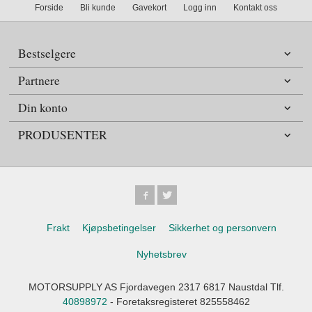
Forside
Bli kunde
Gavekort
Logg inn
Kontakt oss
Bestselgere
Partnere
Din konto
PRODUSENTER
Frakt
Kjøpsbetingelser
Sikkerhet og personvern
Nyhetsbrev
MOTORSUPPLY AS Fjordavegen 2317 6817 Naustdal Tlf.
40898972
- Foretaksregisteret 825558462