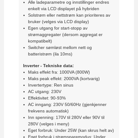
Alle ladeparametre og innstillinger endres
enkelt via LCD displayet på hybriden
Solstrøm eller nettstrøm kan prioriteres av
bruker (velges via LCD display)
Egen utgang for start-stopp av
strømaggregater (dersom aggregat er
kompatibelt)
Switcher sømløst mellom nett og
batteristrøm (ila 10ms)
Inverter - Tekniske data:
Maks effekt fra: 1000VA (800W)
Maks peak effekt: 2000VA (kortvarig)
Invertertype: Ren sinus
AC utgang: 230V
Effektivitet: 90-93%
AC inngang: 230V 50/60Hz (gjenkjenner
frekvens automatisk)
Inn spenning: 170V til 280V eller 90V til
280V (velges i meny)
Eget forbruk: Under 25W (kan skrus helt av)
Eget forbruk i strømsparemodus: Under