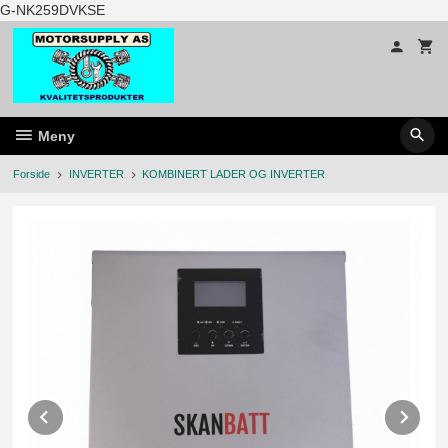
Gå
G-NK259DVKSE
til
innholdet
Meny
Forside
INVERTER
KOMBINERT LADER OG INVERTER
Prev
Ne