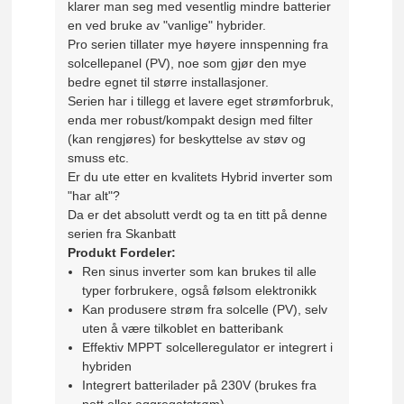
klarer man seg med vesentlig mindre batterier
en ved bruke av "vanlige" hybrider.
Pro serien tillater mye høyere innspenning fra
solcellepanel (PV), noe som gjør den mye
bedre egnet til større installasjoner.
Serien har i tillegg et lavere eget strømforbruk,
enda mer robust/kompakt design med filter
(kan rengjøres) for beskyttelse av støv og
smuss etc.
Er du ute etter en kvalitets Hybrid inverter som
"har alt"?
Da er det absolutt verdt og ta en titt på denne
serien fra Skanbatt
Produkt Fordeler:
Ren sinus inverter som kan brukes til alle
typer forbrukere, også følsom elektronikk
Kan produsere strøm fra solcelle (PV), selv
uten å være tilkoblet en batteribank
Effektiv MPPT solcelleregulator er integrert i
hybriden
Integrert batterilader på 230V (brukes fra
nett eller aggregatstrøm)