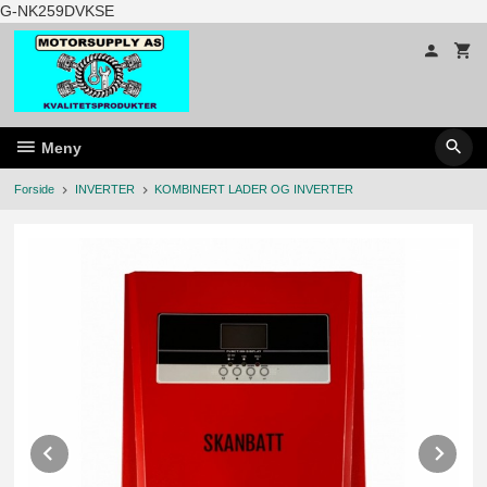
Gå
G-NK259DVKSE
til
innholdet
Meny
Forside
INVERTER
KOMBINERT LADER OG INVERTER
Prev
Ne