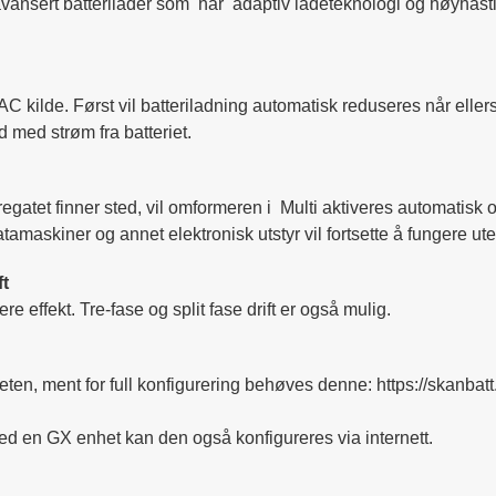
en avansert batterilader som har adaptiv ladeteknologi og høyhast
 kilde. Først vil batteriladning automatisk reduseres når ellers
d med strøm fra batteriet.
gregatet finner sted, vil omformeren i Multi aktiveres automatisk 
atamaskiner og annet elektronisk utstyr vil fortsette å fungere ut
ft
re effekt. Tre-fase og split fase drift er også mulig.
ten, ment for full konfigurering behøves denne: https://skanbat
d en GX enhet kan den også konfigureres via internett.