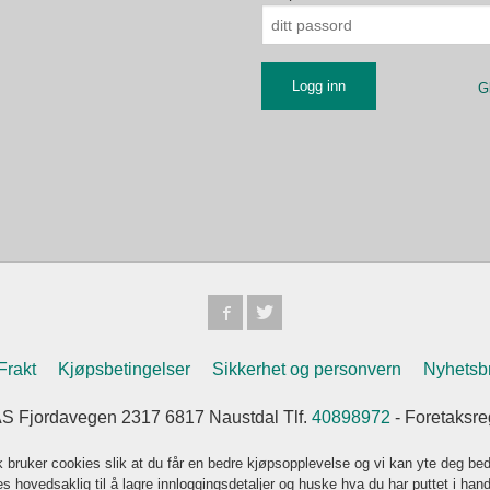
G
Frakt
Kjøpsbetingelser
Sikkerhet og personvern
Nyhetsb
jordavegen 2317 6817 Naustdal Tlf.
40898972
- Foretaksre
k bruker cookies slik at du får en bedre kjøpsopplevelse og vi kan yte deg bed
s hovedsaklig til å lagre innloggingsdetaljer og huske hva du har puttet i han