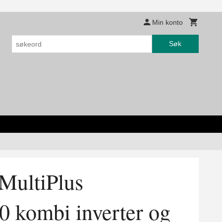
Min konto
Søk
ultiPlus
0 kombi inverter og