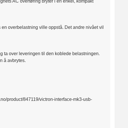
ighets AC overføring bryter i en enkel, kompakt
 en overbelastning ville oppstå. Det andre nivået vil
og ta over leveringen til den koblede belastningen.
en å avbrytes.
t.no/product/847119/victron-interface-mk3-usb-