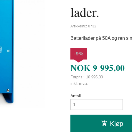
lader.
Artikkelnr.:
0732
Batterilader på 50A og ren sin
-9%
NOK
9 995,00
Førpris:
10 995,00
Rabatt
inkl. mva.
Antall
Kjøp