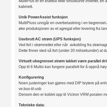
MultiPlus er en kraftfull ekte sinuskurve inverter, 
kabinett.
Unik PowerAssist funksjon
MultiPluss unngår en overbelastning i en begrenset AC
øke produksjonen av et agregat eller levering fra lan
Uavbrutt AC strøm (UPS funksjon)
Ved feil i strømnettet eller når avkobling fra strøma
Dette finner sted så fort (under 20 milisekunder) at d
Virtuelt ubegrenset strøm takket være parallel dri
Opp til 6 Multis kan fungere parallelt for å oppnå høye
Konfigurering
Noen justeringer kan gjøres med DIP brytere på enhe
ve.bus-til-usb
Dersom den er koblet opp til Victron VRM poralen me
Tekniske data: