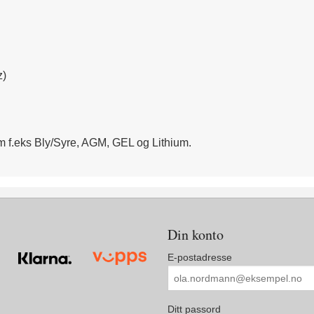
z)
m f.eks Bly/Syre, AGM, GEL og Lithium.
Din konto
E-postadresse
Ditt passord