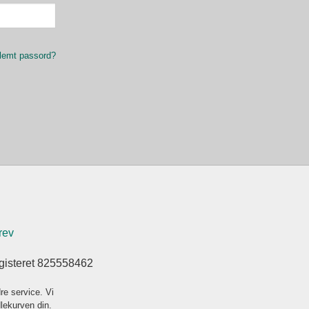
lemt passord?
rev
gisteret 825558462
re service. Vi
dlekurven din.