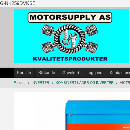
Gå
G-NK259DVKSE
til
innholdet
Forside
Bli kunde
Gavekort
Logg inn
Kontakt os
Forside
INVERTER
KOMBINERT LADER OG INVERTER
VICTRO