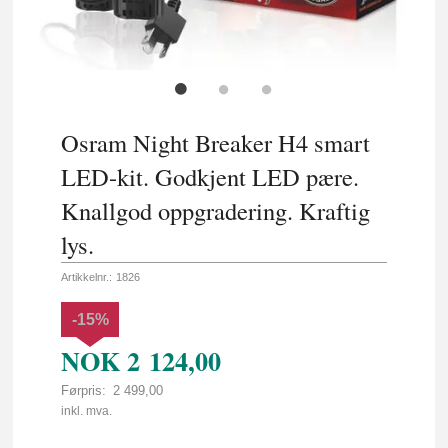
Osram Night Breaker H4 smart
LED-kit. Godkjent LED pære.
Knallgod oppgradering. Kraftig
lys.
Artikkelnr.:
1826
-15%
NOK
2 124,00
Førpris:
2 499,00
Rabatt
inkl. mva.