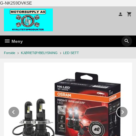
Gå
G-NK259DVKSE
til
innholdet
Meny
Forside
KJØRETØYBELYSNING
LED SETT
Prev
Ne