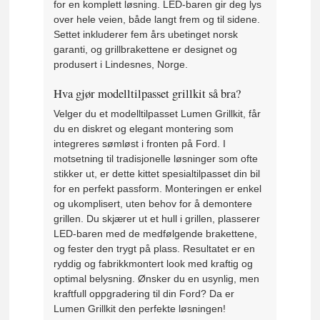
for en komplett løsning. LED-baren gir deg lys
over hele veien, både langt frem og til sidene.
Settet inkluderer fem års ubetinget norsk
garanti, og grillbrakettene er designet og
produsert i Lindesnes, Norge.
Hva gjør modelltilpasset grillkit så bra?
Velger du et modelltilpasset Lumen Grillkit, får
du en diskret og elegant montering som
integreres sømløst i fronten på Ford. I
motsetning til tradisjonelle løsninger som ofte
stikker ut, er dette kittet spesialtilpasset din bil
for en perfekt passform. Monteringen er enkel
og ukomplisert, uten behov for å demontere
grillen. Du skjærer ut et hull i grillen, plasserer
LED-baren med de medfølgende brakettene,
og fester den trygt på plass. Resultatet er en
ryddig og fabrikkmontert look med kraftig og
optimal belysning. Ønsker du en usynlig, men
kraftfull oppgradering til din Ford? Da er
Lumen Grillkit den perfekte løsningen!