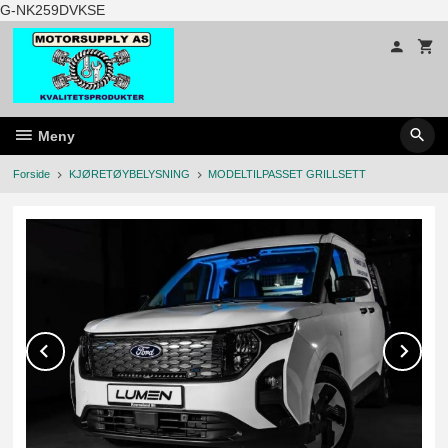
Gå
G-NK259DVKSE
til
innholdet
Meny
Forside
KJØRETØYBELYSNING
MODELTILPASSET GRILLSETT
Prev
Ne