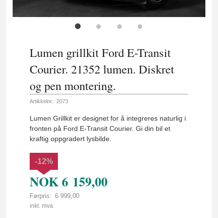
Lumen grillkit Ford E-Transit
Courier. 21352 lumen. Diskret
og pen montering.
Artikkelnr.:
2073
Lumen Grillkit er designet for å integreres naturlig i
fronten på Ford E-Transit Courier. Gi din bil et
kraftig oppgradert lysbilde.
-12%
NOK
6 159,00
Førpris:
6 999,00
Rabatt
inkl. mva.