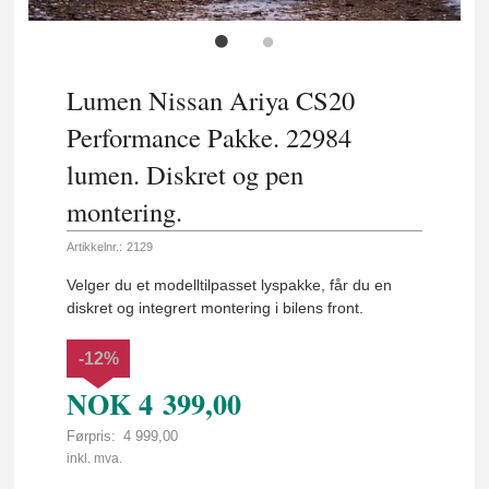
Lumen Nissan Ariya CS20
Performance Pakke. 22984
lumen. Diskret og pen
montering.
Artikkelnr.:
2129
Velger du et modelltilpasset lyspakke, får du en
diskret og integrert montering i bilens front.
-12%
NOK
4 399,00
Førpris:
4 999,00
Rabatt
inkl. mva.