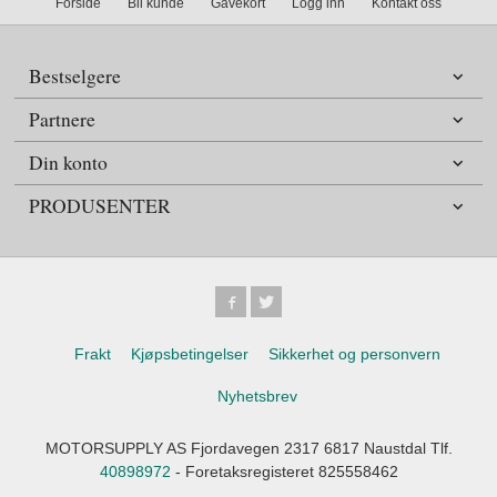
Forside
Bli kunde
Gavekort
Logg inn
Kontakt oss
Bestselgere
Partnere
Din konto
PRODUSENTER
Frakt
Kjøpsbetingelser
Sikkerhet og personvern
Nyhetsbrev
MOTORSUPPLY AS Fjordavegen 2317 6817 Naustdal Tlf.
40898972
- Foretaksregisteret 825558462