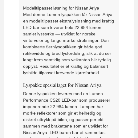
Modelltilpasset løsning for Nissan Ariya
Med denne Lumen lyspakken får Nissan Ariya
en modelltilpasset ekstralysløsning med kraftig
LED-bar som leverer hele 22 984 lumen
samlet lysstyrke — utviklet for norske
vinterveier og lange mørke strekninger. Den
kombinerte fjernlysoptikken gir både god
rekkevidde og bred lysfordeling, slik at du ser
langt frem samtidig som veikanten blir tydelig
opplyst. Resultatet er et kraftig og balansert
lysbilde tilpasset krevende kjøreforhold.
Lyspakke spesiallaget for Nissan Ariya
Denne lyspakken leveres med en Lumen
Performance CS20 LED-bar som produserer
imponerende 22 984 lumen. Lampen har
mørke reflektorer som gir et helhetlig og
diskret uttrykk på bilen, og passer perfekt
sammen med brakettene som er utviklet for
Nissan Ariya. LED-baren har et rammeløst