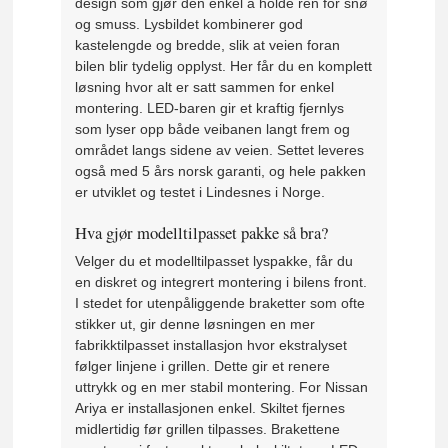
design som gjør den enkel å holde ren for snø
og smuss. Lysbildet kombinerer god
kastelengde og bredde, slik at veien foran
bilen blir tydelig opplyst. Her får du en komplett
løsning hvor alt er satt sammen for enkel
montering. LED-baren gir et kraftig fjernlys
som lyser opp både veibanen langt frem og
området langs sidene av veien. Settet leveres
også med 5 års norsk garanti, og hele pakken
er utviklet og testet i Lindesnes i Norge.
Hva gjør modelltilpasset pakke så bra?
Velger du et modelltilpasset lyspakke, får du
en diskret og integrert montering i bilens front.
I stedet for utenpåliggende braketter som ofte
stikker ut, gir denne løsningen en mer
fabrikktilpasset installasjon hvor ekstralyset
følger linjene i grillen. Dette gir et renere
uttrykk og en mer stabil montering. For Nissan
Ariya er installasjonen enkel. Skiltet fjernes
midlertidig før grillen tilpasses. Brakettene