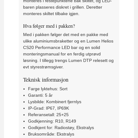
monteres i festepunktene bak skiltet, og LED-
baren plasseres diskret i grillen. Deretter
monteres skiltet tilbake igjen.
Hva følger med i pakken?
Med i pakken følger det med en pakke med
ulike aluminiumsbraketter og en Lumen Helios
CS20 Performance LED bar og en solid
monteringsmanual for en ferdig utprøvd
løsning. I tillegg trengs Lumen DTP relesett og
evt styrestrømsgiver.
Teknisk informasjon
Farge lyktehus: Sort
Garanti: 5 år
Lysbilde: Kombinert fjernlys
IP-Grad: IP67, IP69K
Referansetall: 25+25
Godkjenning: R10, R149
Godkjent for: Radiostøy, Ekstralys
Bruksområde: Ekstralys