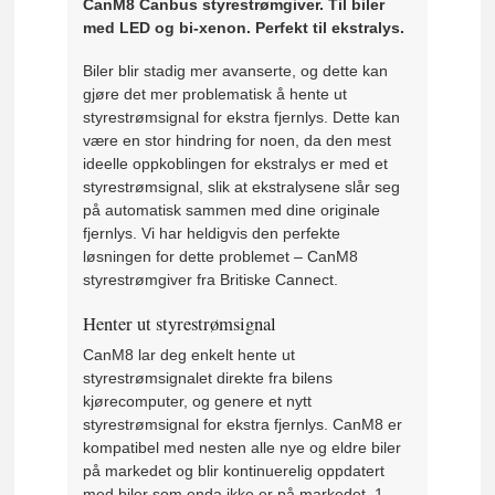
CanM8 Canbus styrestrømgiver. Til biler
med LED og bi-xenon. Perfekt til ekstralys.
Biler blir stadig mer avanserte, og dette kan
gjøre det mer problematisk å hente ut
styrestrømsignal for ekstra fjernlys. Dette kan
være en stor hindring for noen, da den mest
ideelle oppkoblingen for ekstralys er med et
styrestrømsignal, slik at ekstralysene slår seg
på automatisk sammen med dine originale
fjernlys. Vi har heldigvis den perfekte
løsningen for dette problemet – CanM8
styrestrømgiver fra Britiske Cannect.
Henter ut styrestrømsignal
CanM8 lar deg enkelt hente ut
styrestrømsignalet direkte fra bilens
kjørecomputer, og genere et nytt
styrestrømsignal for ekstra fjernlys. CanM8 er
kompatibel med nesten alle nye og eldre biler
på markedet og blir kontinuerelig oppdatert
med biler som enda ikke er på markedet. 1