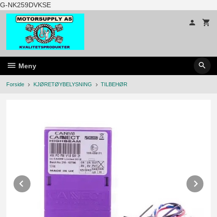
Gå
G-NK259DVKSE
til
innholdet
Meny
Forside
KJØRETØYBELYSNING
TILBEHØR
Prev
Ne