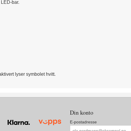
& LED-bar.
aktivert lyser symbolet hvitt.
Din konto
E-postadresse