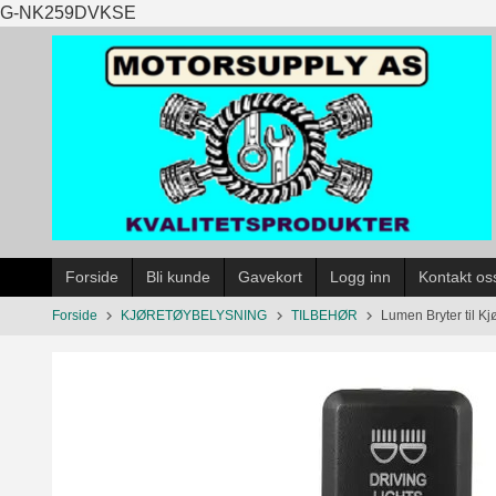
Gå
G-NK259DVKSE
til
innholdet
Forside
Bli kunde
Gavekort
Logg inn
Kontakt os
Forside
KJØRETØYBELYSNING
TILBEHØR
Lumen Bryter til Kj