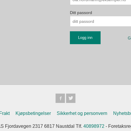
Ditt passord
G
Frakt
Kjøpsbetingelser
Sikkerhet og personvern
Nyhetsb
jordavegen 2317 6817 Naustdal Tlf.
40898972
- Foretaksre