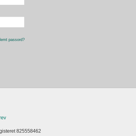
lemt passord?
rev
gisteret 825558462