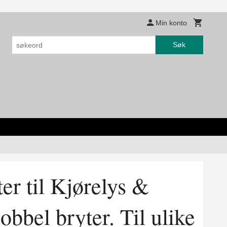
Min konto
Søk
r til Kjørelys &
bbel bryter. Til ulike