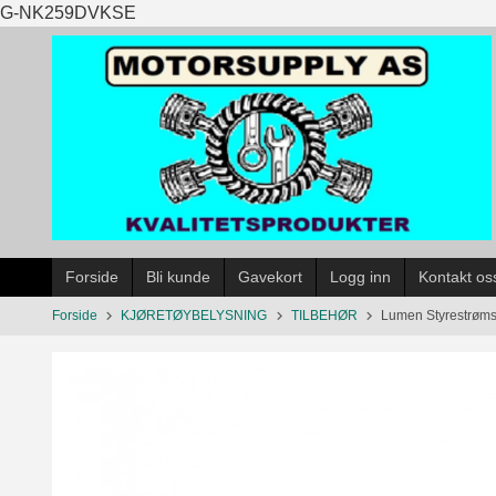
Gå
G-NK259DVKSE
til
innholdet
Forside
Bli kunde
Gavekort
Logg inn
Kontakt os
Forside
KJØRETØYBELYSNING
TILBEHØR
Lumen Styrestrømshe