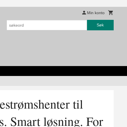
Min konto
Søk
strømshenter til
s. Smart løsning. For