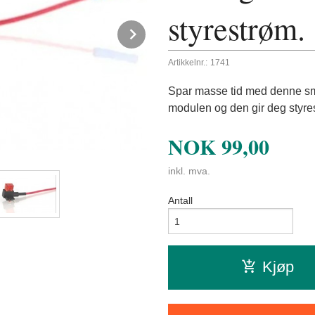
styrestrøm.
Next
Artikkelnr.:
1741
Spar masse tid med denne smar
modulen og den gir deg styres
NOK
99,00
inkl. mva.
Antall
Kjøp