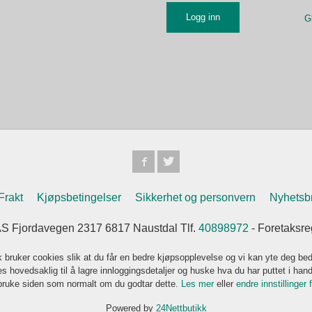
G
Frakt
Kjøpsbetingelser
Sikkerhet og personvern
Nyhetsb
jordavegen 2317 6817 Naustdal Tlf.
40898972
- Foretaksre
k bruker cookies slik at du får en bedre kjøpsopplevelse og vi kan yte deg bed
s hovedsaklig til å lagre innloggingsdetaljer og huske hva du har puttet i han
 bruke siden som normalt om du godtar dette.
Les mer
eller
endre innstillinger 
Powered by
24Nettbutikk