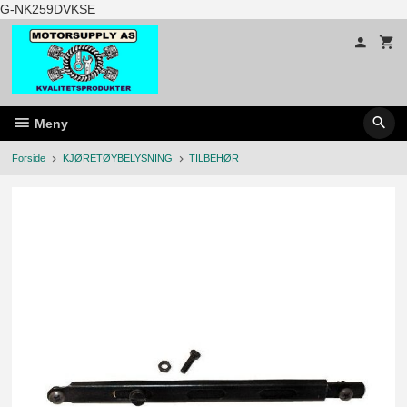
Gå
G-NK259DVKSE
til
innholdet
Meny
Forside
KJØRETØYBELYSNING
TILBEHØR