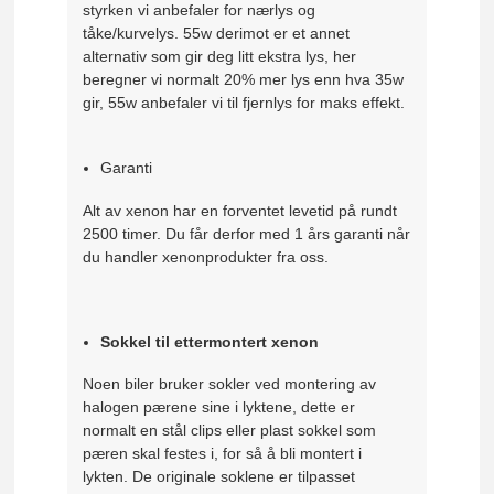
styrken vi anbefaler for nærlys og
tåke/kurvelys. 55w derimot er et annet
alternativ som gir deg litt ekstra lys, her
beregner vi normalt 20% mer lys enn hva 35w
gir, 55w anbefaler vi til fjernlys for maks effekt.
Garanti
Alt av xenon har en forventet levetid på rundt
2500 timer. Du får derfor med 1 års garanti når
du handler xenonprodukter fra oss.
Sokkel til ettermontert xenon
Noen biler bruker sokler ved montering av
halogen pærene sine i lyktene, dette er
normalt en stål clips eller plast sokkel som
pæren skal festes i, for så å bli montert i
lykten. De originale soklene er tilpasset