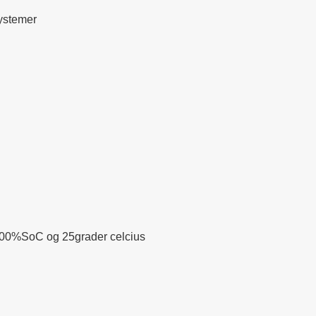
ystemer
%SoC og 25grader celcius