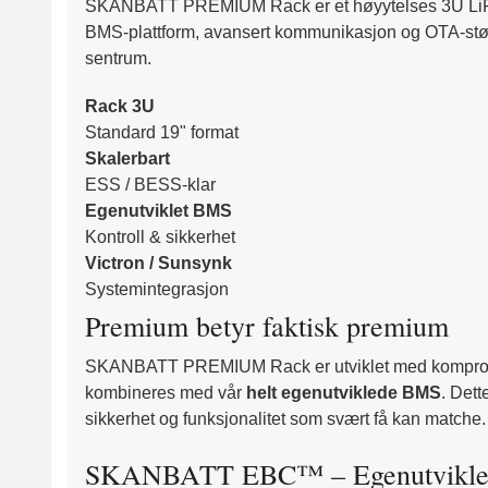
SKANBATT PREMIUM Rack er et høyytelses 3U LiFePO₄ 
BMS-plattform, avansert kommunikasjon og OTA-støtte e
sentrum.
Rack 3U
Standard 19" format
Skalerbart
ESS / BESS-klar
Egenutviklet BMS
Kontroll & sikkerhet
Victron / Sunsynk
Systemintegrasjon
Premium betyr faktisk premium
SKANBATT PREMIUM Rack er utviklet med kompromissløs
kombineres med vår
helt egenutviklede BMS
. Dett
sikkerhet og funksjonalitet som svært få kan matche.
SKANBATT EBC™ – Egenutviklet