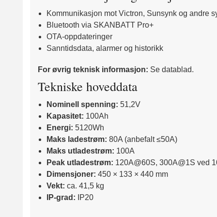
Kommunikasjon mot Victron, Sunsynk og andre s
Bluetooth via SKANBATT Pro+
OTA-oppdateringer
Sanntidsdata, alarmer og historikk
For øvrig teknisk informasjon:
Se datablad.
Tekniske hoveddata
Nominell spenning:
51,2V
Kapasitet:
100Ah
Energi:
5120Wh
Maks ladestrøm:
80A (anbefalt ≤50A)
Maks utladestrøm:
100A
Peak utladestrøm:
120A@60S, 300A@1S ved 100
Dimensjoner:
450 × 133 × 440 mm
Vekt:
ca. 41,5 kg
IP-grad:
IP20