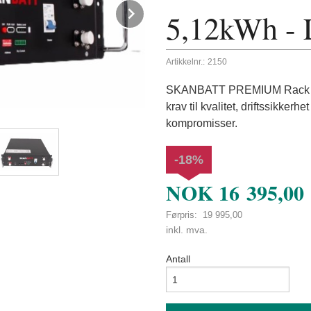
Next
5,12kWh -
Artikkelnr.:
2150
SKANBATT PREMIUM Rack 3U (u
krav til kvalitet, driftssikker
kompromisser.
-18%
NOK
16 395,00
Førpris:
19 995,00
Rabatt
inkl. mva.
Antall