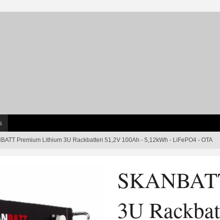
s
ATT Premium Lithium 3U Rackbatteri 51,2V 100Ah - 5,12kWh - LiFePO4 - OTA
SKANBATT 
3U Rackbat