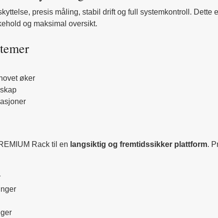
telse, presis måling, stabil drift og full systemkontroll. Dette 
ikehold og maksimal oversikt.
stemer
hovet øker
 skap
lasjoner
PREMIUM Rack til en
langsiktig og fremtidssikker plattform
. P
r
inger
nger