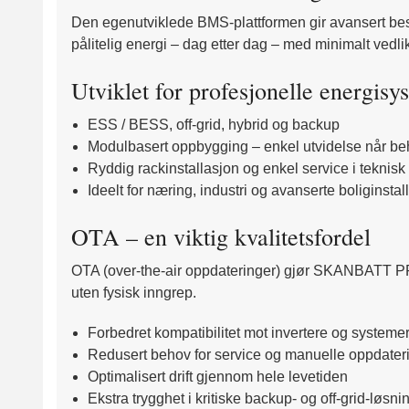
Den egenutviklede BMS-plattformen gir avansert beskyt
pålitelig energi – dag etter dag – med minimalt vedl
Utviklet for profesjonelle energisy
ESS / BESS, off-grid, hybrid og backup
Modulbasert oppbygging – enkel utvidelse når be
Ryddig rackinstallasjon og enkel service i teknisk
Ideelt for næring, industri og avanserte boliginstal
OTA – en viktig kvalitetsfordel
OTA (over-the-air oppdateringer) gjør SKANBATT 
uten fysisk inngrep.
Forbedret kompatibilitet mot invertere og systeme
Redusert behov for service og manuelle oppdater
Optimalisert drift gjennom hele levetiden
Ekstra trygghet i kritiske backup- og off-grid-løsni