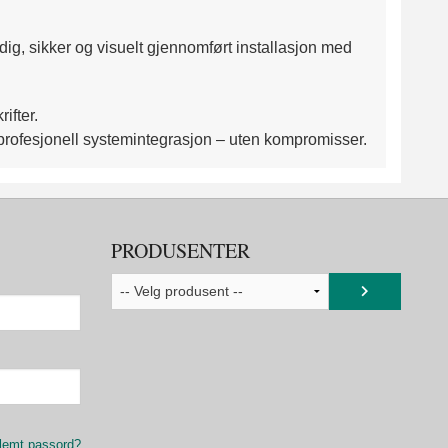
ig, sikker og visuelt gjennomført installasjon med
ifter.
 og profesjonell systemintegrasjon – uten kompromisser.
PRODUSENTER
lemt passord?