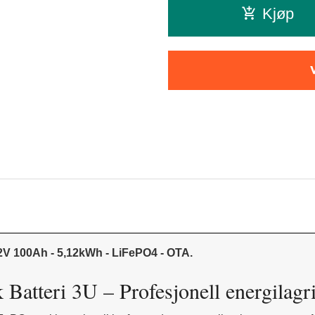
Kjøp
V 100Ah - 5,12kWh - LiFePO4 - OTA.
i 3U – Profesjonell energilagring,