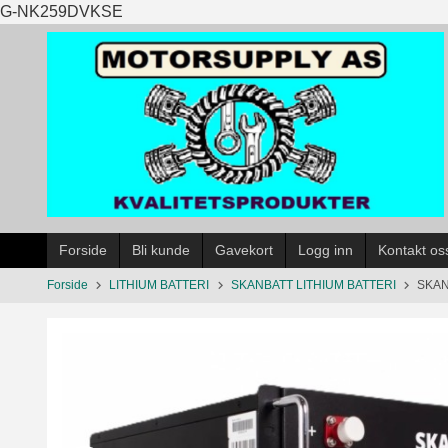
Gå
G-NK259DVKSE
til
innholdet
Forside
Bli kunde
Gavekort
Logg inn
Kontakt os
Forside
LITHIUM BATTERI
SKANBATT LITHIUM BATTERI
SKANB