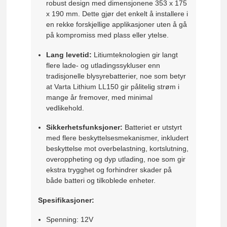
robust design med dimensjonene 353 x 175
x 190 mm. Dette gjør det enkelt å installere i
en rekke forskjellige applikasjoner uten å gå
på kompromiss med plass eller ytelse.
Lang levetid:
Litiumteknologien gir langt
flere lade- og utladingssykluser enn
tradisjonelle blysyrebatterier, noe som betyr
at Varta Lithium LL150 gir pålitelig strøm i
mange år fremover, med minimal
vedlikehold.
Sikkerhetsfunksjoner:
Batteriet er utstyrt
med flere beskyttelsesmekanismer, inkludert
beskyttelse mot overbelastning, kortslutning,
overoppheting og dyp utlading, noe som gir
ekstra trygghet og forhindrer skader på
både batteri og tilkoblede enheter.
Spesifikasjoner:
Spenning: 12V