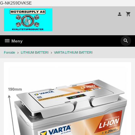
Gå
G-NK259DVKSE
til
innholdet
Meny
Forside
LITHIUM BATTERI
VARTA LITHIUM BATTERI