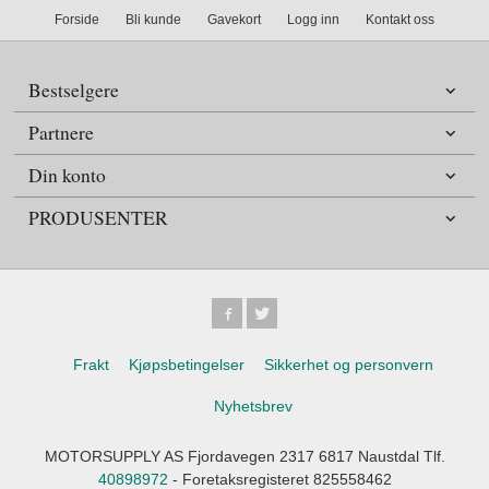
Forside
Bli kunde
Gavekort
Logg inn
Kontakt oss
Bestselgere
Partnere
Din konto
PRODUSENTER
Frakt
Kjøpsbetingelser
Sikkerhet og personvern
Nyhetsbrev
MOTORSUPPLY AS Fjordavegen 2317 6817 Naustdal Tlf.
40898972
- Foretaksregisteret 825558462