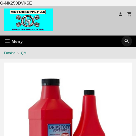
Gå
G-NK259DVKSE
til
innholdet
Meny
Forside
QMI