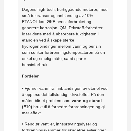
Dagens high-tech, hurtiggående motorer, med
små toleranser og innblanding av 10%
ETANOL kan ØKE bensinforbruket og
generere korrosjon. QMI Drivstoff-forbedrer
løser dette med å absorbere fuktigheten i
etanolen ved å skape sterke
hydrogenbindinger mellom vann og bensin
som senker forbrenningstemperaturen på en
enkel og rimelig måte, samt sparer
bensinforbruk.
Fordeler
• Fjerner vann fra innblandingen av etanol ved
å oppløse det fullstendig i drivstoffet. På den
måten blir et problem som
vann og etanol
(E10)
brukt til å forbedre forbrenningen og gi
mer effekt.
• Rengjør ventiler, innsprøytingsdyser og
forbrenningskammer for skadelige avleiringer