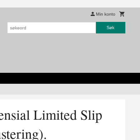
Min konto
Søk
nsial Limited Slip
stering).