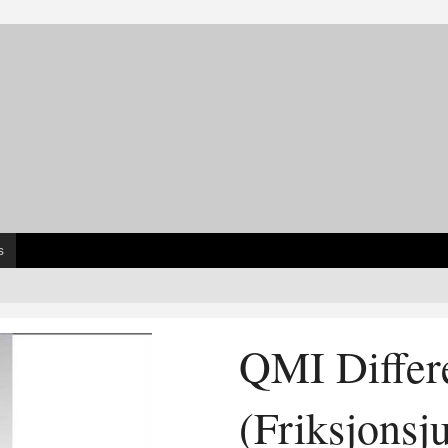
s
QMI Differe
(Friksjonsju