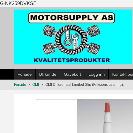
Gå
G-NK259DVKSE
til
innholdet
Forside
Bli kunde
Gavekort
Logg inn
Kontakt os
Forside
QMI
QMI Differensial Limited Slip (Friksjonsjustering).