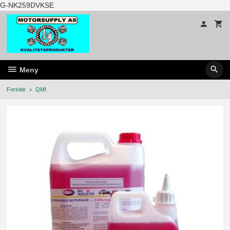
Gå
G-NK259DVKSE
til
innholdet
Meny
Forside
QMI