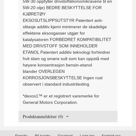
5W-30 oppfyller drivstofføkonomikravene til en
5W-20 olje)
BEDRE BESKYTTELSE FOR
KJØRETØY
EKSOSUTSLIPPSUTSTYR
Patentert anti-
slitasje additiv kjemi minimerer de skadelige
effektene eksosgasser utgjør for
katalysatoren
FORBEDRET KOMPATIBILITET
MED DRIVSTOFF SOM INNEHOLDER
ETANOL Patentert
additiv teknologi forhindrer
hvit slam og smøre sult som kan oppstå med
høyere konsentrasjon bensin-etanol
blander
OVERLEGEN
KORROSJONSBESKYTTELSE
Ingen rust
observert i standard industritesting
*dexos1™ er et registrert varemerke for
General Motors Corporation.
Produktanmeldelser (0)
Forside
Bli kunde
Gavekort
Logg inn
Kontakt oss