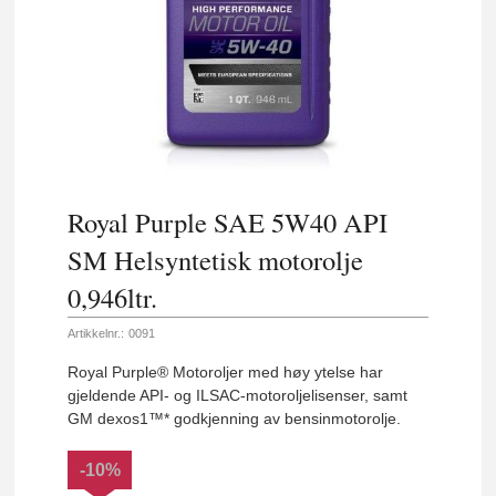
Royal Purple SAE 5W40 API
SM Helsyntetisk motorolje
0,946ltr.
Artikkelnr.:
0091
Royal Purple® Motoroljer med høy ytelse har
gjeldende API- og ILSAC-motoroljelisenser, samt
GM dexos1™* godkjenning av bensinmotorolje.
-10%