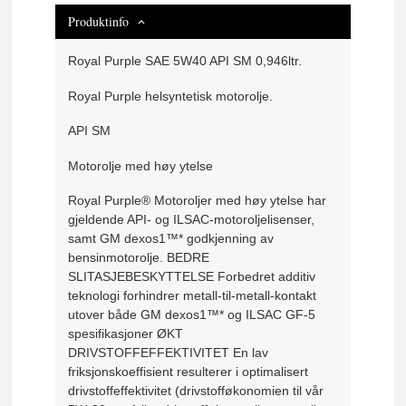
Produktinfo
Royal Purple SAE 5W40 API SM 0,946ltr.
Royal Purple helsyntetisk motorolje.
API SM
Motorolje med høy ytelse
Royal Purple® Motoroljer med høy ytelse har
gjeldende API- og ILSAC-motoroljelisenser,
samt GM dexos1™* godkjenning av
bensinmotorolje.
BEDRE
SLITASJEBESKYTTELSE
Forbedret additiv
teknologi forhindrer metall-til-metall-kontakt
utover både GM dexos1™* og ILSAC GF-5
spesifikasjoner
ØKT
DRIVSTOFFEFFEKTIVITET
En lav
friksjonskoeffisient resulterer i optimalisert
drivstoffeffektivitet (drivstofføkonomien til vår