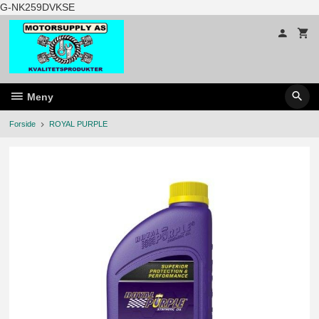
Gå
G-NK259DVKSE
til
innholdet
Meny
Forside
ROYAL PURPLE