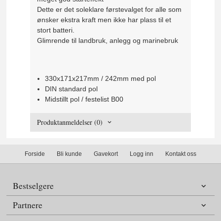
Dette er det soleklare førstevalget for alle som
ønsker ekstra kraft men ikke har plass til et
stort batteri.
Glimrende til landbruk, anlegg og marinebruk
330x171x217mm / 242mm med pol
DIN standard pol
Midstillt pol / festelist B00
Produktanmeldelser (0)
Forside
Bli kunde
Gavekort
Logg inn
Kontakt oss
Bestselgere
Partnere