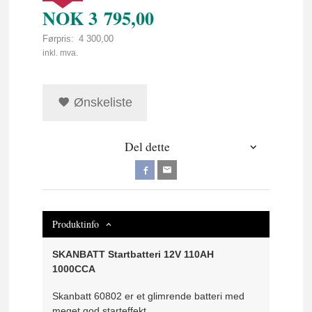
NOK
3 795,00
Førpris:
4 300,00
Rabatt
inkl. mva.
Ønskeliste
Del dette
Produktinfo
SKANBATT Startbatteri 12V 110AH
1000CCA
Skanbatt 60802 er et glimrende batteri med
meget god starteffekt