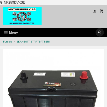
Gå
G-NK259DVKSE
til
innholdet
Meny
Forside
SKANBATT STARTBATTERI