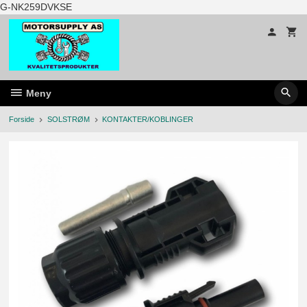
Gå
G-NK259DVKSE
til
innholdet
Meny
Forside
SOLSTRØM
KONTAKTER/KOBLINGER