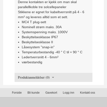
Denne kontakten er kjekk om man skal
parallellkoble tre solcellepaneler
Stikkene er egnet for kabeltverrsnitt på 4 - 6
mm² og leveres alltid som et sett.
MC4 T plug-sett
Nominell strøm maks. 30A
Systemspenning maks. 1000V
Beskyttelsesklasse IP67
Beskyttelsesklasse II
Låsesystem "snap-in"
Temperaturbestandig -40 ° C til + 90 ° C
Ledertverrsnitt 4 - 6mm²
værbestandig
Produktanmeldelser (0)
Forside
Bli kunde
Gavekort
Logg inn
Kontakt oss