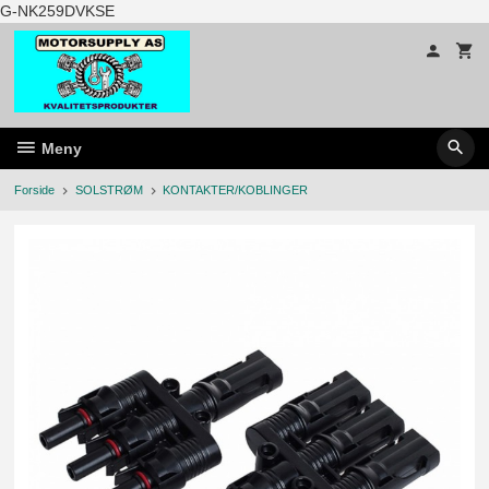
Gå
G-NK259DVKSE
til
innholdet
Meny
Forside
SOLSTRØM
KONTAKTER/KOBLINGER