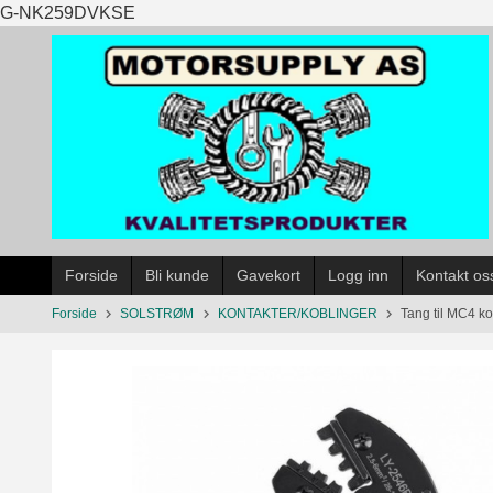
Gå
G-NK259DVKSE
til
innholdet
Forside
Bli kunde
Gavekort
Logg inn
Kontakt os
Forside
SOLSTRØM
KONTAKTER/KOBLINGER
Tang til MC4 ko