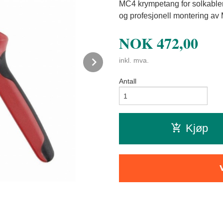
MC4 krympetang for solkabler 
og profesjonell montering av 
NOK
472,00
Next
inkl. mva.
Antall
Kjøp