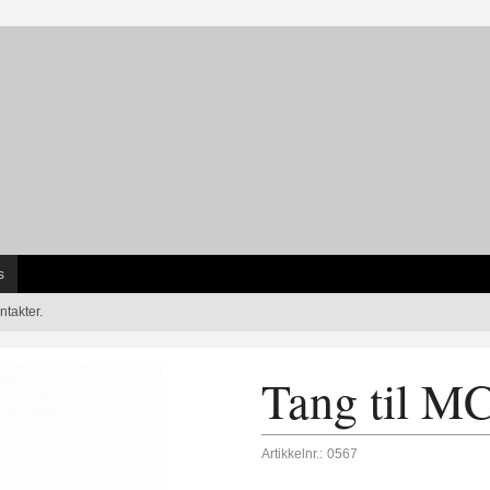
s
ntakter.
Tang til MC
Artikkelnr.:
0567