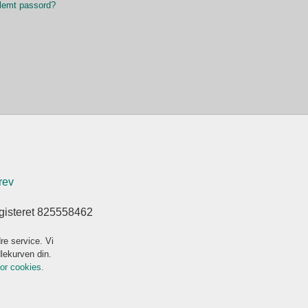
lemt passord?
rev
gisteret 825558462
re service. Vi
dlekurven din.
for cookies.