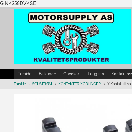
Gå
G-NK259DVKSE
til
innholdet
Forside
Bli kunde
Gavekort
Logg inn
Kontakt os
Forside
SOLSTRØM
KONTAKTER/KOBLINGER
Y-Kontakt til s