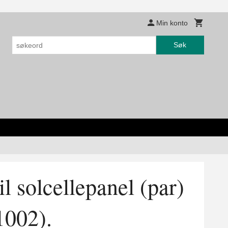
Min konto
Søk
l solcellepanel (par)
002).