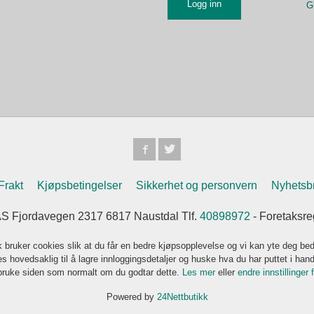
G
Frakt
Kjøpsbetingelser
Sikkerhet og personvern
Nyhetsb
jordavegen 2317 6817 Naustdal Tlf.
40898972
- Foretaksre
k bruker cookies slik at du får en bedre kjøpsopplevelse og vi kan yte deg bed
s hovedsaklig til å lagre innloggingsdetaljer og huske hva du har puttet i han
 bruke siden som normalt om du godtar dette.
Les mer
eller
endre innstillinger 
Powered by
24Nettbutikk