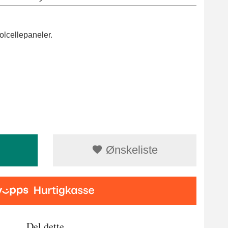
solcellepaneler.
Ønskeliste
Del dette