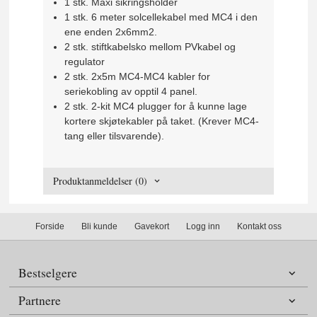
1 stk. Maxi sikringsholder
1 stk. 6 meter solcellekabel med MC4 i den
ene enden 2x6mm2.
2 stk. stiftkabelsko mellom PVkabel og
regulator
2 stk. 2x5m MC4-MC4 kabler for
seriekobling av opptil 4 panel.
2 stk. 2-kit MC4 plugger for å kunne lage
kortere skjøtekabler på taket. (Krever MC4-
tang eller tilsvarende).
Produktanmeldelser (0)
Forside
Bli kunde
Gavekort
Logg inn
Kontakt oss
Bestselgere
Partnere