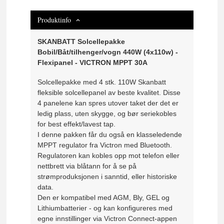
Produktinfo
SKANBATT Solcellepakke
Bobil/Båt/tilhenger/vogn 440W (4x110w) -
Flexipanel - VICTRON MPPT 30A
Solcellepakke med 4 stk. 110W Skanbatt
fleksible solcellepanel av beste kvalitet. Disse
4 panelene kan spres utover taket der det er
ledig plass, uten skygge, og bør seriekobles
for best effekt/lavest tap.
I denne pakken får du også en klasseledende
MPPT regulator fra Victron med Bluetooth.
Regulatoren kan kobles opp mot telefon eller
nettbrett via blåtann for å se på
strømproduksjonen i sanntid, eller historiske
data.
Den er kompatibel med AGM, Bly, GEL og
Lithiumbatterier - og kan konfigureres med
egne innstillinger via Victron Connect-appen