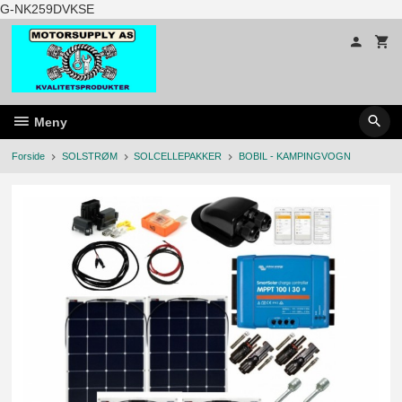
Gå
G-NK259DVKSE
til
innholdet
Meny
Forside
SOLSTRØM
SOLCELLEPAKKER
BOBIL - KAMPINGVOGN