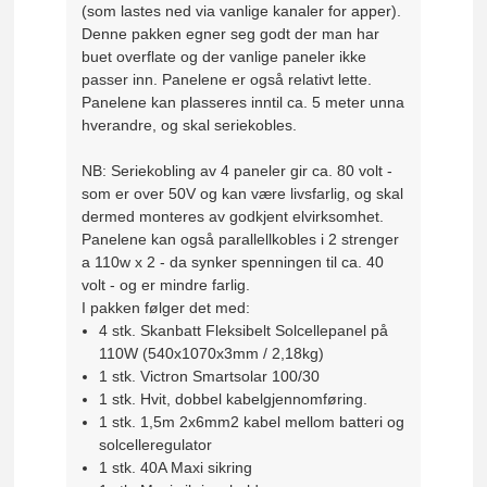
(som lastes ned via vanlige kanaler for apper).
Denne pakken egner seg godt der man har
buet overflate og der vanlige paneler ikke
passer inn. Panelene er også relativt lette.
Panelene kan plasseres inntil ca. 5 meter unna
hverandre, og skal seriekobles.
NB: Seriekobling av 4 paneler gir ca. 80 volt -
som er over 50V og kan være livsfarlig, og skal
dermed monteres av godkjent elvirksomhet.
Panelene kan også parallellkobles i 2 strenger
a 110w x 2 - da synker spenningen til ca. 40
volt - og er mindre farlig.
I pakken følger det med:
4 stk. Skanbatt Fleksibelt Solcellepanel på
110W (540x1070x3mm / 2,18kg)
1 stk. Victron Smartsolar 100/30
1 stk. Hvit, dobbel kabelgjennomføring.
1 stk. 1,5m 2x6mm2 kabel mellom batteri og
solcelleregulator
1 stk. 40A Maxi sikring