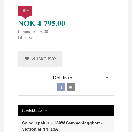
-9%
NOK
4 795,00
Førpris:
5 295,00
Rabatt
inkl. mva.
Ønskeliste
Del dette
Produktinfo
Solcellepakke - 180W Sammenleggbart -
Victron MPPT 15A