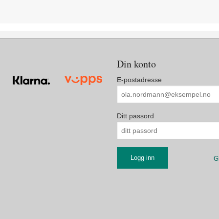
Din konto
E-postadresse
Ditt passord
G