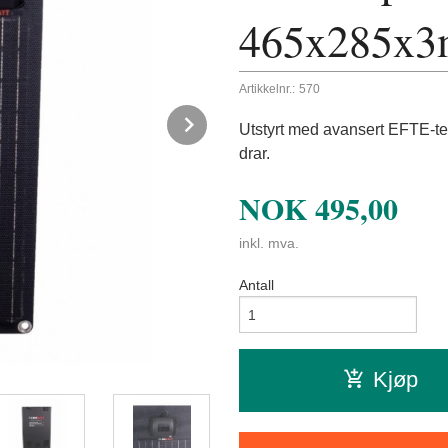
465x285x
Artikkelnr.:
570
Next
Utstyrt med avansert EFTE-tekn
drar.
NOK
495,00
inkl. mva.
Antall
Kjøp