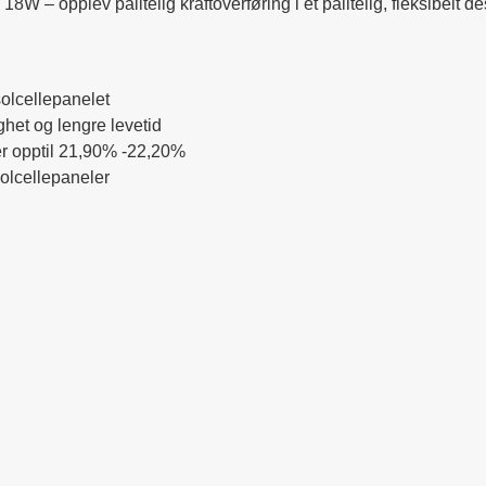
 opplev pålitelig kraftoverføring i et pålitelig, fleksibelt de
olcellepanelet
het og lengre levetid
 er opptil 21,90% -22,20%
solcellepaneler