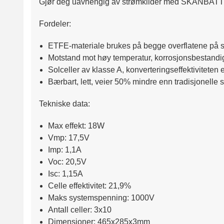
Gjør deg uavhengig av strømkilder med SKANBATT 18W –
Fordeler:
ETFE-materiale brukes på begge overflatene på s
Motstand mot høy temperatur, korrosjonsbestandig
Solceller av klasse A, konverteringseffektiviteten
Bærbart, lett, veier 50% mindre enn tradisjonelle 
Tekniske data:
Max effekt: 18W
Vmp: 17,5V
Imp: 1,1A
Voc: 20,5V
Isc: 1,15A
Celle effektivitet: 21,9%
Maks systemspenning: 1000V
Antall celler: 3x10
Dimensjoner: 465x285x3mm