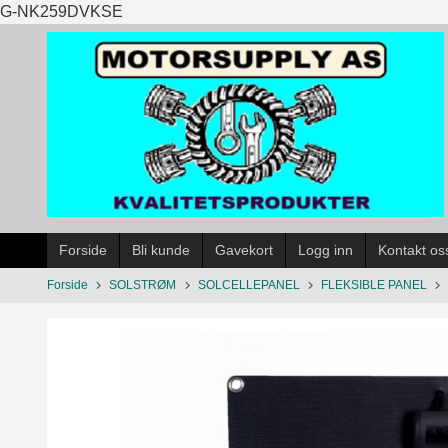
Gå
G-NK259DVKSE
til
innholdet
Forside
Bli kunde
Gavekort
Logg inn
Kontakt os
Forside
SOLSTRØM
SOLCELLEPANEL
FLEKSIBLE PANEL