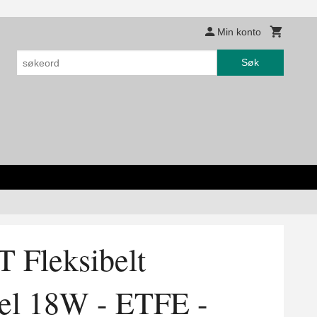
Min konto
Søk
Fleksibelt
nel 18W - ETFE -