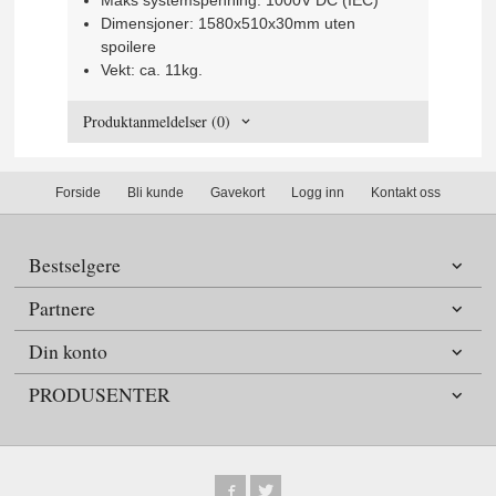
Maks systemspenning: 1000V DC (IEC)
Dimensjoner: 1580x510x30mm uten
spoilere
Vekt: ca. 11kg.
Produktanmeldelser (0)
Forside
Bli kunde
Gavekort
Logg inn
Kontakt oss
Bestselgere
Partnere
Din konto
PRODUSENTER