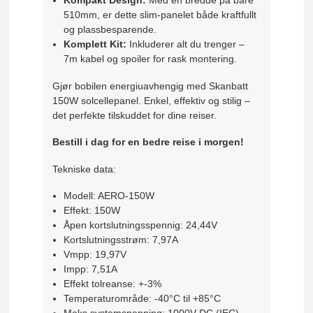
Kompakt Design:
Med en bredde på bare
510mm, er dette slim-panelet både kraftfullt
og plassbesparende.
Komplett Kit:
Inkluderer alt du trenger –
7m kabel og spoiler for rask montering.
Gjør bobilen energiuavhengig med Skanbatt
150W solcellepanel. Enkel, effektiv og stilig –
det perfekte tilskuddet for dine reiser.
Bestill i dag for en bedre reise i morgen!
Tekniske data:
Modell: AERO-150W
Effekt: 150W
Åpen kortslutningsspennig: 24,44V
Kortslutningsstrøm: 7,97A
Vmpp: 19,97V
Impp: 7,51A
Effekt tolreanse: +-3%
Temperaturområde: -40°C til +85°C