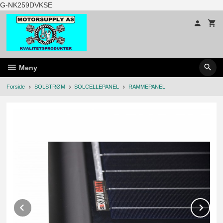
Gå
G-NK259DVKSE
til
innholdet
Meny
Forside
SOLSTRØM
SOLCELLEPANEL
RAMMEPANEL
Prev
Ne