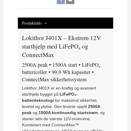
Produktinfo
Lokithor J401X – Ekstrem 12V
starthjelp med LiFePO₄ og
ConnectMax
2500A peak • 1500A start • LiFePO₄
battericeller • 99,9 Wh kapasitet •
ConnectMax sikkerhetssystem
Lokithor J401X er en kraftig og avansert
starthjelp bygget på
LiFePO₄-
batteriteknologi
for maksimal sikkerhet,
levetid og ytelse. Den leverer opptil
2500A
peak
og
1500A kontinuerlig startstrøm
, og
starter selv de største 12V-motorene.
Kombinert med ConnectMax™