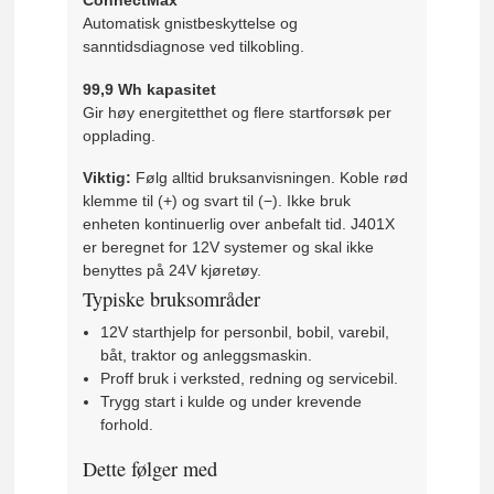
ConnectMax™
Automatisk gnistbeskyttelse og
sanntidsdiagnose ved tilkobling.
99,9 Wh kapasitet
Gir høy energitetthet og flere startforsøk per
opplading.
Viktig:
Følg alltid bruksanvisningen. Koble rød
klemme til (+) og svart til (−). Ikke bruk
enheten kontinuerlig over anbefalt tid. J401X
er beregnet for 12V systemer og skal ikke
benyttes på 24V kjøretøy.
Typiske bruksområder
12V starthjelp for personbil, bobil, varebil,
båt, traktor og anleggsmaskin.
Proff bruk i verksted, redning og servicebil.
Trygg start i kulde og under krevende
forhold.
Dette følger med