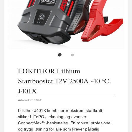
LOKITHOR Lithium
Startbooster 12V 2500A -40 ℃.
J401X
Artikkelnr.:
1914
Lokithor J401X kombinerer ekstrem startkraft,
sikker LiFePO₄-teknologi og avansert
ConnectMax™-beskyttelse. En robust, profesjonell
og trygg løsning for alle som krever pålitelig