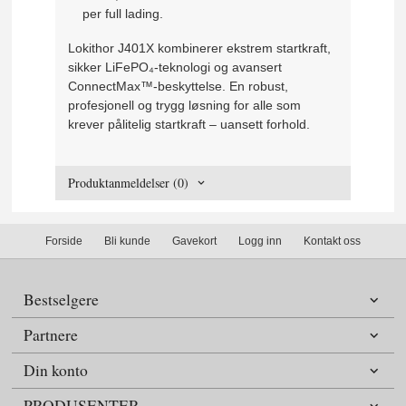
per full lading.
Lokithor J401X kombinerer ekstrem startkraft,
sikker LiFePO₄-teknologi og avansert
ConnectMax™-beskyttelse. En robust,
profesjonell og trygg løsning for alle som
krever pålitelig startkraft – uansett forhold.
Produktanmeldelser (0)
Forside
Bli kunde
Gavekort
Logg inn
Kontakt oss
Bestselgere
Partnere
Din konto
PRODUSENTER