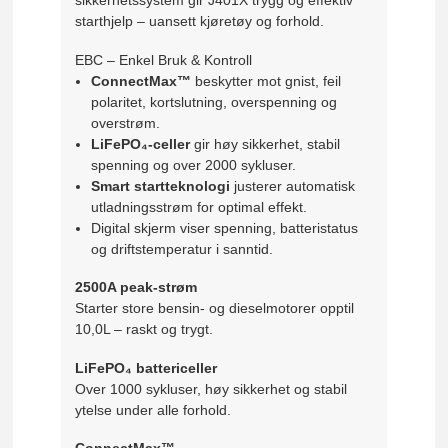
sikkerhetssystem gir J401X trygg og effektiv
starthjelp – uansett kjøretøy og forhold.
EBC – Enkel Bruk & Kontroll
ConnectMax™
beskytter mot gnist, feil
polaritet, kortslutning, overspenning og
overstrøm.
LiFePO₄-celler
gir høy sikkerhet, stabil
spenning og over 2000 sykluser.
Smart startteknologi
justerer automatisk
utladningsstrøm for optimal effekt.
Digital skjerm viser spenning, batteristatus
og driftstemperatur i sanntid.
2500A peak-strøm
Starter store bensin- og dieselmotorer opptil
10,0L – raskt og trygt.
LiFePO₄ battericeller
Over 1000 sykluser, høy sikkerhet og stabil
ytelse under alle forhold.