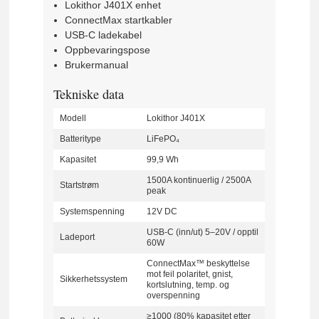
Lokithor J401X enhet
ConnectMax startkabler
USB-C ladekabel
Oppbevaringspose
Brukermanual
Tekniske data
Modell
Lokithor J401X
Batteritype
LiFePO₄
Kapasitet
99,9 Wh
1500A kontinuerlig / 2500A
Startstrøm
peak
Systemspenning
12V DC
USB-C (inn/ut) 5–20V / opptil
Ladeport
60W
ConnectMax™ beskyttelse
mot feil polaritet, gnist,
Sikkerhetssystem
kortslutning, temp. og
overspenning
≥1000 (80% kapasitet etter