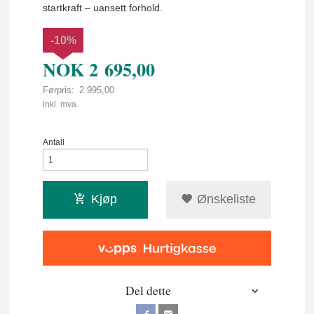
startkraft – uansett forhold.
-10%
NOK
2 695,00
Førpris:
2 995,00
Rabatt
inkl. mva.
Antall
Kjøp
Ønskeliste
Del dette