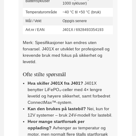
Batterisykluser
1000 sykluser)
Temperaturområde
−40 °C til +50 °C (bruk)
Mål / Vekt
Oppgis senere
Art.nr / EAN
J401X / 6928493354193
Merk: Spesifikasjoner kan endres uten
forvarsel. J401X er utviklet for profesjonell og
krevende bruk med fokus på sikkerhet og
levetid.
Ofte stilte spørsmål
Hva skiller J401X fra J401?
J401X
benytter LiFePO₄-celler med 4× lengre
levetid og høyere sikkerhet, samt forbedret
ConnectMax™-system.
Kan den brukes på lastebil?
Nei, kun for
12V systemer – bruk 24V-modell for lastebil.
Hvor mange startforsøk per
opplading?
Avhenger av temperatur og
motor, men normalt flere titalls startforsøk