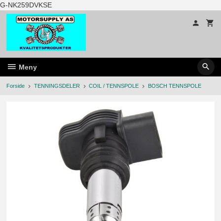
Gå
G-NK259DVKSE
til
innholdet
Meny
Forside
TENNINGSDELER
COIL / TENNSPOLE
BOSCH TENNSPOLE