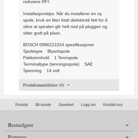
redusere RFI.
Installasjonstips: Når du installerer en ny
spole, bruk en liten klatt dielektrisk fett for å
sikre at spiralen glir helt ned på pluggen og
sitter godt på plass.
BOSCH 0986221024 spesifikasjoner
Spoletype Blyantspole
Pakkeinnhold 1 Tennspole
Terminaltype (tenningsspole) SAE
Spenning 14 volt
Produktanmeldelser (0)
Forside
Bli kunde
Gavekort
Logg inn
Kontakt oss
Bestselgere
Partnere