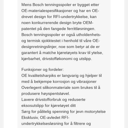
Mens Bosch tenningsspoler er bygget etter
OE-materialespesifikasjoner og har en OE-
drevet design for RFI-undertrykkelse, kan
noen konkurrerende design bryte OEM-
patentet på den fangede ferrittløsningen.
Bosch tenningsspoler er også utholdenhets-
og termisk sjokktestet i henhold til våre OE-
designretningslinjer, noe som betyr at de er
garantert å matche kjøretøyets krav til ytelse,
kjørbarhet, drivstofføkonomi og utslipp.
Funksjoner og fordeler:
OE kvalitetsharpiks er langvarig og hjelper til
med å bekjempe korrosjon og vibrasjoner
Overlegent silikonmateriale som brukes til å
produsere høyspentstøvel.
Lavere drivstofforbruk og reduserte
eksosutslipp for kjøretøyet ditt
Sørg for pålitelig spenning for jevn motorytelse
Eksklusiv, OE-avledet RFI-
undertrykkelsesløsning for å filtrere og