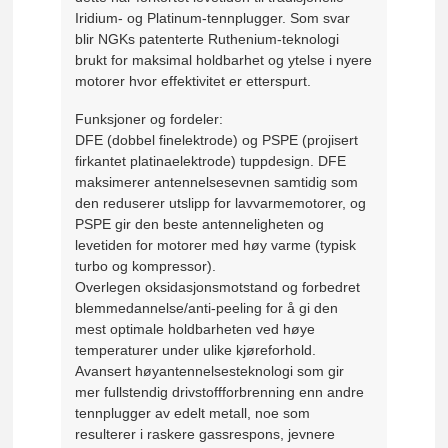
Iridium- og Platinum-tennplugger. Som svar
blir NGKs patenterte Ruthenium-teknologi
brukt for maksimal holdbarhet og ytelse i nyere
motorer hvor effektivitet er etterspurt.
Funksjoner og fordeler:
DFE (dobbel finelektrode) og PSPE (projisert
firkantet platinaelektrode) tuppdesign. DFE
maksimerer antennelsesevnen samtidig som
den reduserer utslipp for lavvarmemotorer, og
PSPE gir den beste antenneligheten og
levetiden for motorer med høy varme (typisk
turbo og kompressor).
Overlegen oksidasjonsmotstand og forbedret
blemmedannelse/anti-peeling for å gi den
mest optimale holdbarheten ved høye
temperaturer under ulike kjøreforhold.
Avansert høyantennelsesteknologi som gir
mer fullstendig drivstoffforbrenning enn andre
tennplugger av edelt metall, noe som
resulterer i raskere gassrespons, jevnere