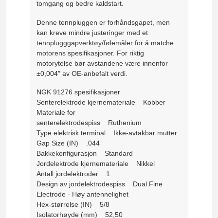
tomgang og bedre kaldstart.
Denne tennpluggen er forhåndsgapet, men
kan kreve mindre justeringer med et
tennplugggapverktøy/følemåler for å matche
motorens spesifikasjoner. For riktig
motorytelse bør avstandene være innenfor
±0,004" av OE-anbefalt verdi.
NGK 91276 spesifikasjoner
Senterelektrode kjernemateriale Kobber
Materiale for
senterelektrodespiss Ruthenium
Type elektrisk terminal Ikke-avtakbar mutter
Gap Size (IN) .044
Bakkekonfigurasjon Standard
Jordelektrode kjernemateriale Nikkel
Antall jordelektroder 1
Design av jordelektrodespiss Dual Fine
Electrode - Høy antennelighet
Hex-størrelse (IN) 5/8
Isolatorhøyde (mm) 52,50