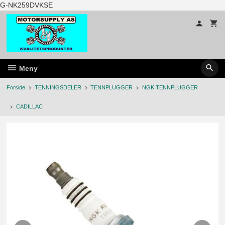
Gå
G-NK259DVKSE
til
innholdet
Meny
Forside
TENNINGSDELER
TENNPLUGGER
NGK TENNPLUGGER
CADILLAC