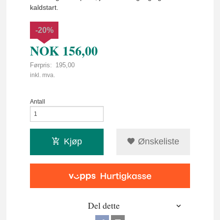
kaldstart.
-20%
NOK
156,00
Førpris:
195,00
Rabatt
inkl. mva.
Antall
Kjøp
Ønskeliste
Del dette