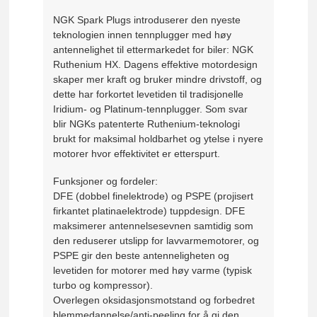
NGK Spark Plugs introduserer den nyeste
teknologien innen tennplugger med høy
antennelighet til ettermarkedet for biler: NGK
Ruthenium HX. Dagens effektive motordesign
skaper mer kraft og bruker mindre drivstoff, og
dette har forkortet levetiden til tradisjonelle
Iridium- og Platinum-tennplugger. Som svar
blir NGKs patenterte Ruthenium-teknologi
brukt for maksimal holdbarhet og ytelse i nyere
motorer hvor effektivitet er etterspurt.
Funksjoner og fordeler:
DFE (dobbel finelektrode) og PSPE (projisert
firkantet platinaelektrode) tuppdesign. DFE
maksimerer antennelsesevnen samtidig som
den reduserer utslipp for lavvarmemotorer, og
PSPE gir den beste antenneligheten og
levetiden for motorer med høy varme (typisk
turbo og kompressor).
Overlegen oksidasjonsmotstand og forbedret
blemmedannelse/anti-peeling for å gi den