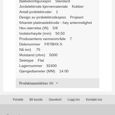
Bakkekonfigurasjon Standard
Jordelektrode kjernemateriale Kobber
Antall jordelektroder 1
Design av jordelektrodespiss Projisert
firkantet platinaelektrode - høy antennelighet
Hex-størrelse (IN) 5/8
Isolatorhøyde (mm) 50,50
Produsentens varmeområde 7
Delenummer FR7BHX-S
Nå inn) .75
Motstand (ohm) 5000
Setetype Flat
Lagernummer 92400
Gjengediameter (MM) 14.00
Produktanmeldelser (0)
Forside
Bli kunde
Gavekort
Logg inn
Kontakt oss