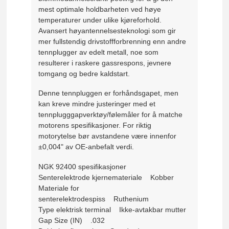
mest optimale holdbarheten ved høye
temperaturer under ulike kjøreforhold.
Avansert høyantennelsesteknologi som gir
mer fullstendig drivstoffforbrenning enn andre
tennplugger av edelt metall, noe som
resulterer i raskere gassrespons, jevnere
tomgang og bedre kaldstart.
Denne tennpluggen er forhåndsgapet, men
kan kreve mindre justeringer med et
tennplugggapverktøy/følemåler for å matche
motorens spesifikasjoner. For riktig
motorytelse bør avstandene være innenfor
±0,004" av OE-anbefalt verdi.
NGK 92400 spesifikasjoner
Senterelektrode kjernemateriale Kobber
Materiale for
senterelektrodespiss Ruthenium
Type elektrisk terminal Ikke-avtakbar mutter
Gap Size (IN) .032