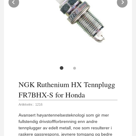
Prev
Ne
NGK Ruthenium HX Tennplugg
FR7BHX-S for Honda
Artikkelnr.:
1216
Avansert høyantennelsesteknologi som gir mer
fullstendig drivstoffforbrenning enn andre
tennplugger av edelt metall, noe som resulterer i
raskere gassrespons, jevnere tomgang og bedre