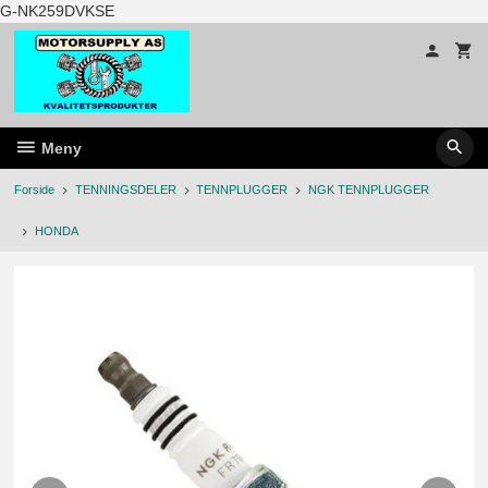
Gå
G-NK259DVKSE
til
innholdet
Meny
Forside
TENNINGSDELER
TENNPLUGGER
NGK TENNPLUGGER
HONDA