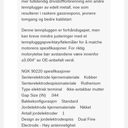
mer fullstendig drivstoffforbrenning enn andre
tennplugger av edelt metall, noe som
resulterer i raskere gassrespons, jevnere
tomgang og bedre kaldstart.
Denne tennpluggen er forhåndsgapet, men
kan kreve mindre justeringer med et
tennplugggapverktøy/følemåler for å matche
motorens spesifikasjoner. For riktig
motorytelse bør avstandene være innenfor
±0,004" av OE-anbefalt verdi.
NGK 90220 spesifikasjoner
Senterelektrode kjernemateriale Kobber
Senterelektrodespissmateriale Ruthenium
Type elektrisk terminal Ikke-avtakbar mutter
Gap Size (IN) .044
Bakkekonfigurasjon Standard
Jordelektrode kjernemateriale Nikkel
Antall jordelektroder 1
Design av jordelektrodespiss Dual Fine
Electrode - Høy antennelighet