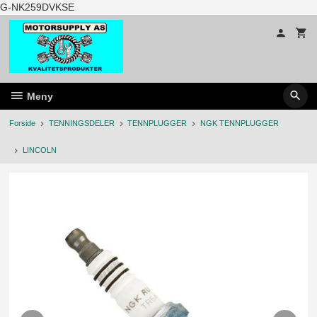
Gå
G-NK259DVKSE
til
innholdet
Meny
Forside
TENNINGSDELER
TENNPLUGGER
NGK TENNPLUGGER
LINCOLN