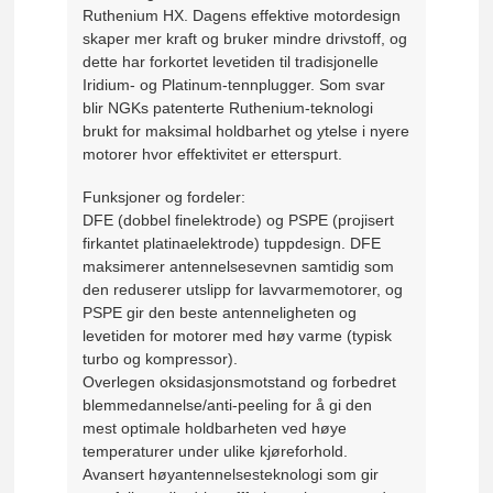
Ruthenium HX. Dagens effektive motordesign
skaper mer kraft og bruker mindre drivstoff, og
dette har forkortet levetiden til tradisjonelle
Iridium- og Platinum-tennplugger. Som svar
blir NGKs patenterte Ruthenium-teknologi
brukt for maksimal holdbarhet og ytelse i nyere
motorer hvor effektivitet er etterspurt.
Funksjoner og fordeler:
DFE (dobbel finelektrode) og PSPE (projisert
firkantet platinaelektrode) tuppdesign. DFE
maksimerer antennelsesevnen samtidig som
den reduserer utslipp for lavvarmemotorer, og
PSPE gir den beste antenneligheten og
levetiden for motorer med høy varme (typisk
turbo og kompressor).
Overlegen oksidasjonsmotstand og forbedret
blemmedannelse/anti-peeling for å gi den
mest optimale holdbarheten ved høye
temperaturer under ulike kjøreforhold.
Avansert høyantennelsesteknologi som gir