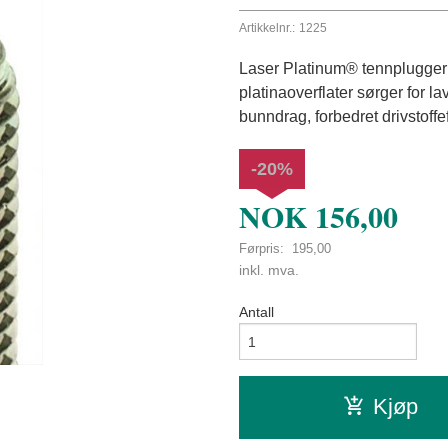
Artikkelnr.:
1225
Laser Platinum® tennplugger 
platinaoverflater sørger for la
bunndrag, forbedret drivstoffef
-20%
NOK
156,00
Førpris:
195,00
Rabatt
inkl. mva.
Antall
Kjøp