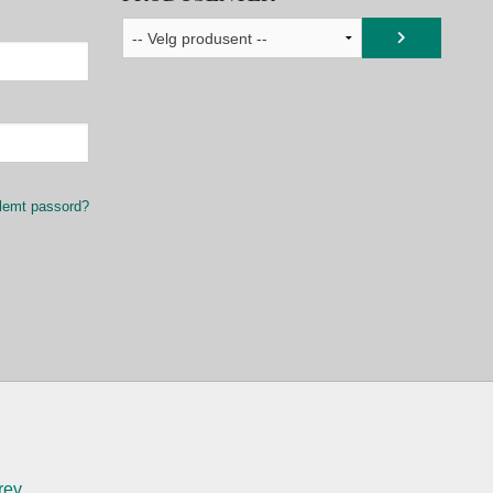
lemt passord?
rev