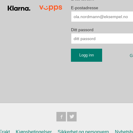
E-postadresse
Ditt passord
G
Frakt
Kjøpsbetingelser
Sikkerhet og personvern
Nyhetsb