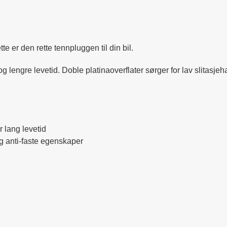
te er den rette tennpluggen til din bil.
 lengre levetid. Doble platinaoverflater sørger for lav slitasjeh
r lang levetid
og anti-faste egenskaper