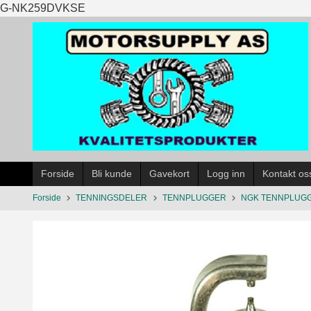
Gå
G-NK259DVKSE
til
innholdet
Forside
Bli kunde
Gavekort
Logg inn
Kontakt os
Forside
TENNINGSDELER
TENNPLUGGER
NGK TENNPLUG