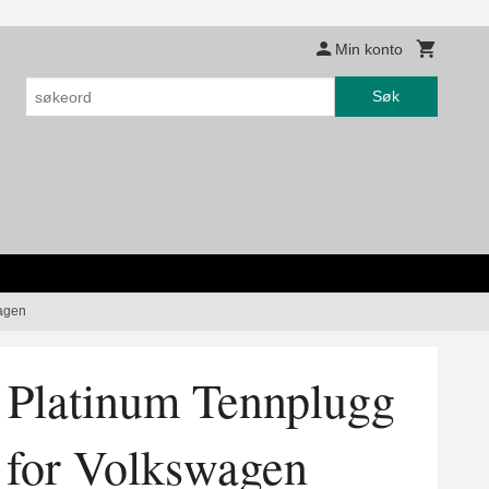
Min konto
Søk
agen
Platinum Tennplugg
for Volkswagen