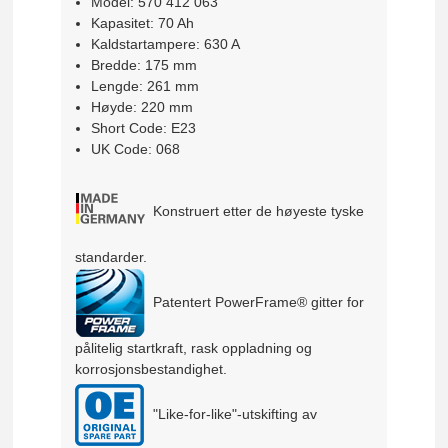
Model: 570 412 063
Kapasitet: 70 Ah
Kaldstartampere: 630 A
Bredde: 175 mm
Lengde: 261 mm
Høyde: 220 mm
Short Code: E23
UK Code: 068
Konstruert etter de høyeste tyske
standarder.
Patentert PowerFrame® gitter for
pålitelig startkraft, rask oppladning og
korrosjonsbestandighet.
"Like-for-like"-utskifting av