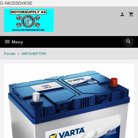
Gå
G-NK259DVKSE
til
innholdet
Meny
Forside
VARTA BATTERI