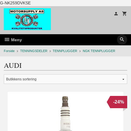
Gå
G-NK259DVKSE
til
innholdet
Meny
Forside
TENNINGSDELER
TENNPLUGGER
NGK TENNPLUGGER
AUDI
-24%