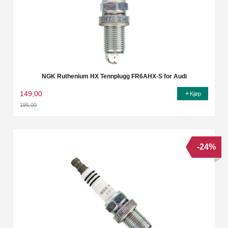
NGK Ruthenium HX Tennplugg FR6AHX-S for Audi
149,00
Kjøp
195,00
Rabatt
-24%