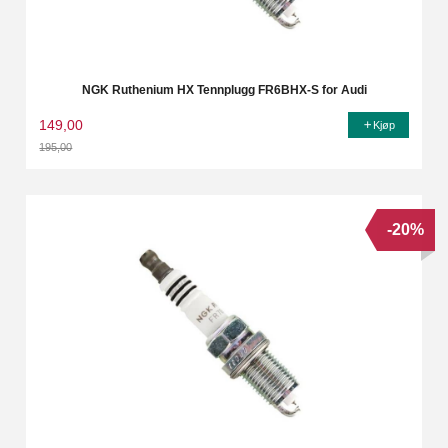
NGK Ruthenium HX Tennplugg FR6BHX-S for Audi
149,00
Kjøp
195,00
Rabatt
-20%