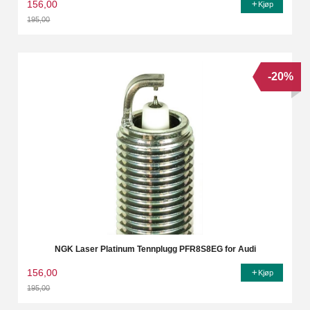
156,00
Kjøp
195,00
Rabatt
-20%
NGK Laser Platinum Tennplugg PFR8S8EG for Audi
156,00
Kjøp
195,00
Rabatt