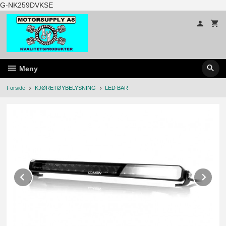
Gå
G-NK259DVKSE
til
innholdet
Meny
Forside
KJØRETØYBELYSNING
LED BAR
Prev
Ne