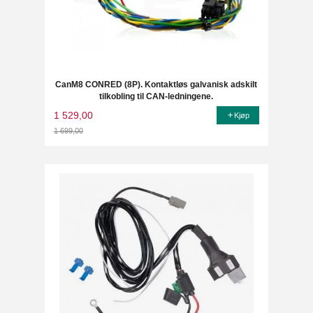
CanM8 CONRED (8P). Kontaktløs galvanisk adskilt
tilkobling til CAN-ledningene.
1 529,00
Kjøp
1 699,00
Rabatt