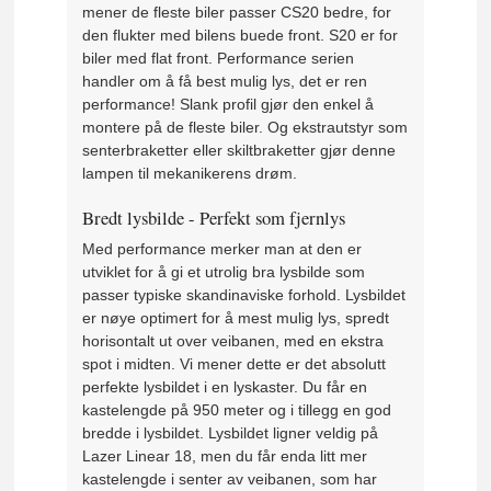
mener de fleste biler passer CS20 bedre, for
den flukter med bilens buede front. S20 er for
biler med flat front. Performance serien
handler om å få best mulig lys, det er ren
performance! Slank profil gjør den enkel å
montere på de fleste biler. Og ekstrautstyr som
senterbraketter eller skiltbraketter gjør denne
lampen til mekanikerens drøm.
Bredt lysbilde - Perfekt som fjernlys
Med performance merker man at den er
utviklet for å gi et utrolig bra lysbilde som
passer typiske skandinaviske forhold. Lysbildet
er nøye optimert for å mest mulig lys, spredt
horisontalt ut over veibanen, med en ekstra
spot i midten. Vi mener dette er det absolutt
perfekte lysbildet i en lyskaster. Du får en
kastelengde på 950 meter og i tillegg en god
bredde i lysbildet. Lysbildet ligner veldig på
Lazer Linear 18, men du får enda litt mer
kastelengde i senter av veibanen, som har