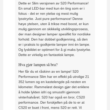
Dette er Slim versjonen av S20 Performance!
En smal LED-bar med kun én ting som er i
fokus - det er ren ytelse og mest mulig
lysstryrke. Just pure performance! Denne
høye ytelsen, uten å trikse med boost, er kun
mulig gjennom en skikkelig utviklingsprosess,
der man designer lamper spesifikt for nordiske
forhold. Den har dobbel godkjenning, så den
er i praksis to godkjente lamper inni én lampe.
Og lysbildet er optimert for å gi maks lysstyrke.
Dette er virkelig en fantastisk lampe.
Hva gjør lampen så bra?
Her får du et råskinn av en lampe! S20
Performance Slim har en effekt på utrolige 21
352 lumen og en kastelengde på nesten en
kilometer. Rammeløst design gjør det enklere
å holde lykten isfri og smussfri gjennom
vinterhalvåret. S20 har også en bror, CS20
performance. Der forskjellen på de to er at
CS20 er buet i front, mens S20 er rett. Vi