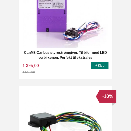
CanM8 Canbus styrestrømgiver. Til biler med LED
og bi-xenon. Perfekt til ekstralys
1 395,00
Kjøp
1 549,00
Rabatt
-10%