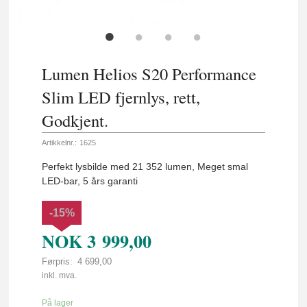
Lumen Helios S20 Performance
Slim LED fjernlys, rett,
Godkjent.
Artikkelnr.:
1625
Perfekt lysbilde med 21 352 lumen, Meget smal
LED-bar, 5 års garanti
-15%
NOK
3 999,00
Førpris:
4 699,00
Rabatt
inkl. mva.
På lager