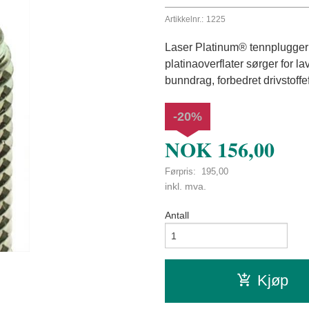
Artikkelnr.:
1225
Laser Platinum® tennplugger 
platinaoverflater sørger for la
bunndrag, forbedret drivstoffef
-20%
NOK
156,00
Førpris:
195,00
Rabatt
inkl. mva.
Antall
Kjøp