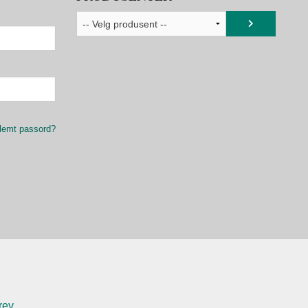
lemt passord?
rev