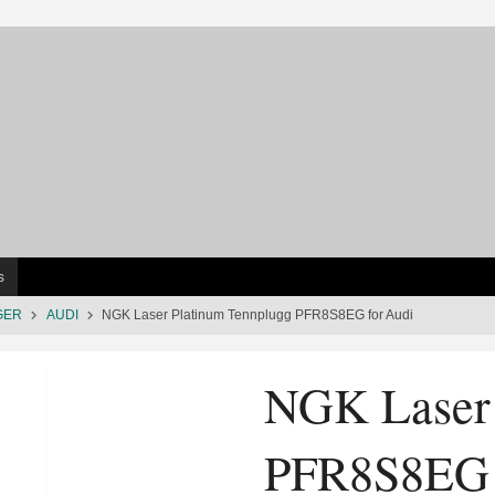
s
GER
AUDI
NGK Laser Platinum Tennplugg PFR8S8EG for Audi
NGK Laser 
PFR8S8EG 