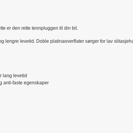
te er den rette tennpluggen til din bil.
 lengre levetid. Doble platinaoverflater sørger for lav slitasjeh
r lang levetid
og anti-faste egenskaper