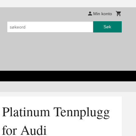
Min konto
Søk
Platinum Tennplugg
for Audi