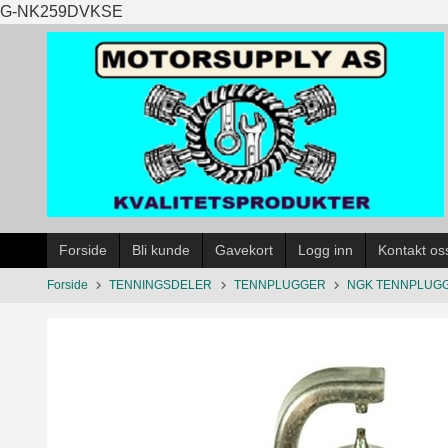
Gå
G-NK259DVKSE
til
innholdet
Forside
Bli kunde
Gavekort
Logg inn
Kontakt os
Forside
TENNINGSDELER
TENNPLUGGER
NGK TENNPLUG