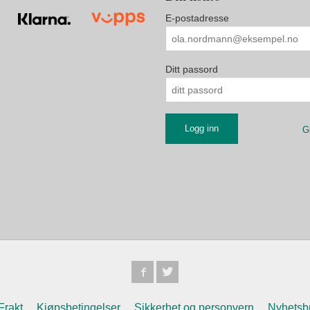
E-postadresse
Ditt passord
G
Frakt
Kjøpsbetingelser
Sikkerhet og personvern
Nyhetsb