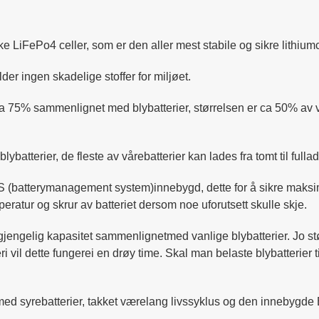
ke LiFePo4 celler, som er den aller mest stabile og sikre lithiumc
der ingen skadelige stoffer for miljøet.
a 75% sammenlignet med blybatterier, størrelsen er ca 50% av van
ybatterier, de fleste av vårebatterier kan lades fra tomt til fullad
S (batterymanagement system)innebygd, dette for å sikre maksi
eratur og skrur av batteriet dersom noe uforutsett skulle skje.
lgjengelig kapasitet sammenlignetmed vanlige blybatterier. Jo stør
i vil dette fungerei en drøy time. Skal man belaste blybatterie
s med syrebatterier, takket værelang livssyklus og den innebygde