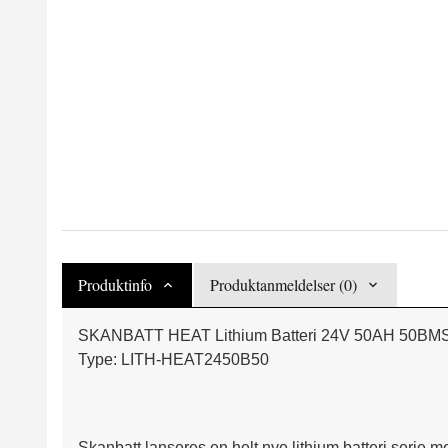
Produktinfo
Produktanmeldelser (0)
SKANBATT HEAT Lithium Batteri 24V 50AH 50
Type: LITH-HEAT2450B50
Skanbatt lanseres en helt nye lithium batteri serie m