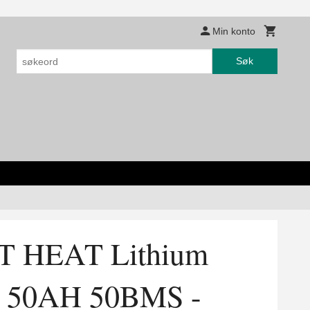
Min konto
Søk
 HEAT Lithium
V 50AH 50BMS -