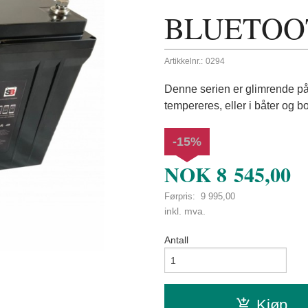
BLUETOO
Artikkelnr.:
0294
Denne serien er glimrende på 
tempereres, eller i båter og b
-15%
NOK
8 545,00
Førpris:
9 995,00
Rabatt
inkl. mva.
Antall
Kjøp