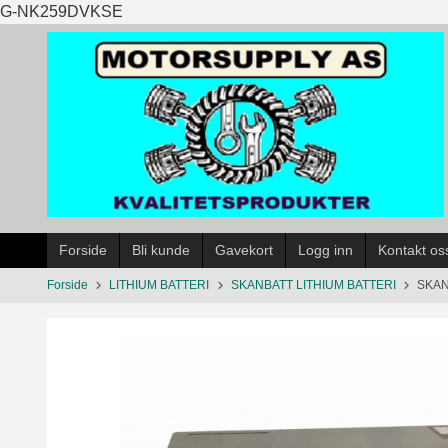
Gå
G-NK259DVKSE
til
innholdet
Forside
Bli kunde
Gavekort
Logg inn
Kontakt os
Forside
LITHIUM BATTERI
SKANBATT LITHIUM BATTERI
SKAN