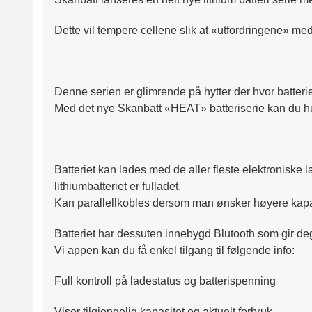
Dette vil tempere cellene slik at «utfordringene» med
Denne serien er glimrende på hytter der hvor batterie
Med det nye Skanbatt «HEAT» batteriserie kan du hur
Batteriet kan lades med de aller fleste elektroniske 
lithiumbatteriet er fulladet.
Kan parallellkobles dersom man ønsker høyere kapas
Batteriet har dessuten innebygd Blutooth som gir deg fu
Vi appen kan du få enkel tilgang til følgende info:
Full kontroll på ladestatus og batterispenning
Viser tilgjengelig kapasitet og aktuelt forbruk