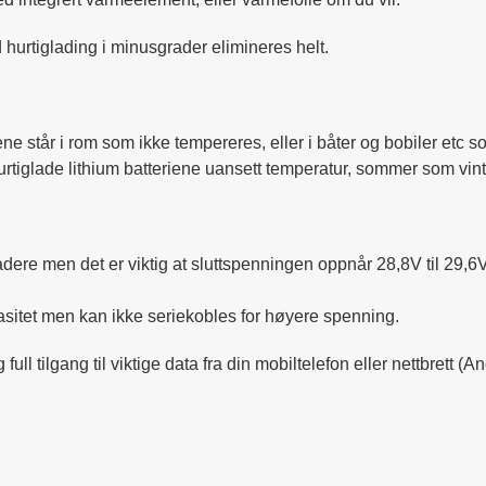
 hurtiglading i minusgrader elimineres helt.
ne står i rom som ikke tempereres, eller i båter og bobiler etc 
tiglade lithium batteriene uansett temperatur, sommer som vint
ladere men det er viktig at sluttspenningen oppnår 28,8V til 29,6
itet men kan ikke seriekobles for høyere spenning.
ll tilgang til viktige data fra din mobiltelefon eller nettbrett (A