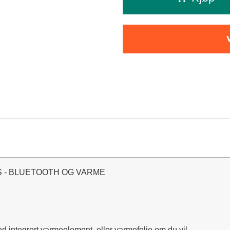
BMS - BLUETOOTH OG VARME
ed integrert varmeelement, eller varmefolie om du vil.