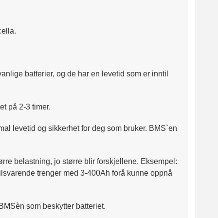
ella.
lige batterier, og de har en levetid som er inntil
et på 2-3 timer.
mal levetid og sikkerhet for deg som bruker. BMS`en
re belastning, jo større blir forskjellene. Eksempel:
r tilsvarende trenger med 3-400Ah forå kunne oppnå
 BMSèn som beskytter batteriet.